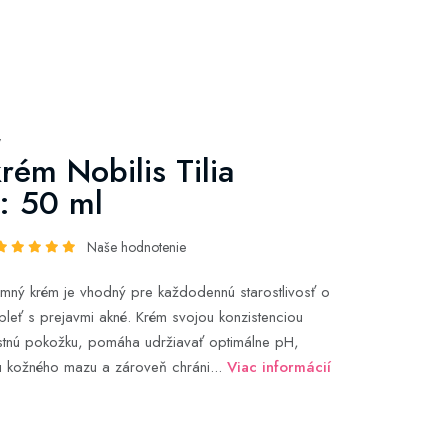
y
rém Nobilis Tilia
: 50 ml
Naše hodnotenie
emný krém je vhodný pre každodennú starostlivosť o
pleť s prejavmi akné. Krém svojou konzistenciou
stnú pokožku, pomáha udržiavať optimálne pH,
u kožného mazu a zároveň chráni...
Viac informácií