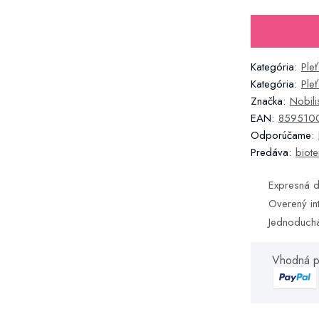
Kategória:
Ple
Kategória:
Ple
Značka:
Nobilis
EAN:
859510
Odporúčame:
Predáva:
biote
Expresná d
Overený in
Jednoduch
Vhodná p