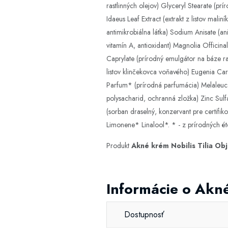
rastlinných olejov) Glyceryl Stearate (pr
Idaeus Leaf Extract (extrakt z listov mali
antimikrobiálna látka) Sodium Anisate (an
vitamín A, antioxidant) Magnolia Officinal
Caprylate (prírodný emulgátor na báze ras
listov klinčekovca voňavého) Eugenia Cary
Parfum* (prírodná parfumácia) Melaleuca 
polysacharid, ochranná zložka) Zinc Sulf
(sorban draselný, konzervant pre certifi
Limonene* Linalool*. * - z prírodných ét
Produkt
Akné krém Nobilis Tilia Ob
Informácie o Akné
Dostupnosť