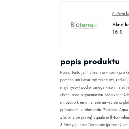
Pleťové k
Akné kr
16 €
popis produktu
Popis: Tento jemný krém je vhodný pre ka
pomáha udržiavať optimálne pH, redukuje 
majú vysoký podiel omega kyselín, a sú t
chráni pred pigmentáciou začervenaných m
množstvo krému naneste na vyčistenú pleť
prípravkami z tohto radu. Zloženie: Aqua 
z listov aloe pravej) Squalane (fytoskvalen
3 Methylglucose Distearate (prírodný emul