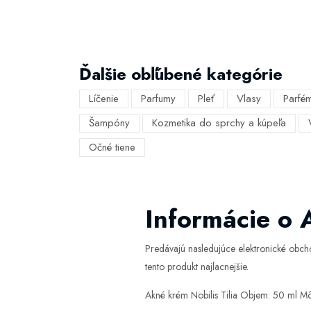
Ďalšie obľúbené kategórie
Líčenie
Parfumy
Pleť
Vlasy
Parfé
Šampóny
Kozmetika do sprchy a kúpeľa
Očné tiene
Informácie o 
Predávajú nasledujúce elektronické obc
tento produkt najlacnejšie.
Akné krém Nobilis Tilia Objem: 50 ml Mô