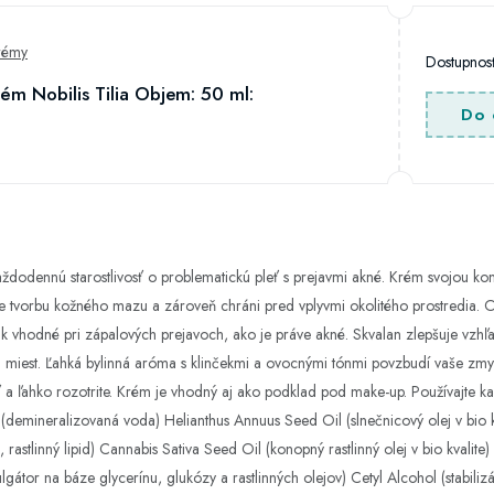
rémy
Dostupno
ém Nobilis Tilia Objem: 50 ml:
Do 
ždodennú starostlivosť o problematickú pleť s prejavmi akné. Krém svojou ko
tvorbu kožného mazu a zároveň chráni pred vplyvmi okolitého prostredia. Obsi
ak vhodné pri zápalových prejavoch, ako je práve akné. Skvalan zlepšuje vzhľ
iest. Ľahká bylinná aróma s klinčekmi a ovocnými tónmi povzbudí vaše zmysly
 a ľahko rozotrite. Krém je vhodný aj ako podklad pod make-up. Používajte ka
(demineralizovaná voda) Helianthus Annuus Seed Oil (slnečnicový olej v bio kv
, rastlinný lipid) Cannabis Sativa Seed Oil (konopný rastlinný olej v bio kvalite
gátor na báze glycerínu, glukózy a rastlinných olejov) Cetyl Alcohol (stabili