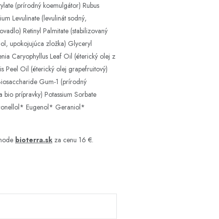
tylate (prírodný koemulgátor) Rubus
ium Levulinate (levulinát sodný,
vadlo) Retinyl Palmitate (stabilizovaný
olol, upokojujúca zložka) Glyceryl
nia Caryophyllus Leaf Oil (éterický olej z
 Peel Oil (éterický olej grapefruitový)
 Biosaccharide Gum-1 (prírodný
 bio prípravky) Potassium Sorbate
itronellol* Eugenol* Geraniol*
chode
bioterra.sk
za cenu 16 €.