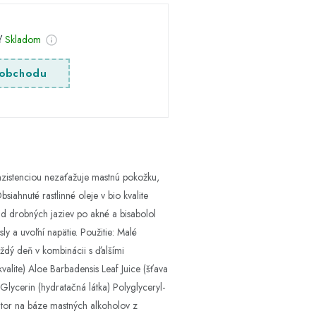
sť
Skladom
obchodu
nzistenciou nezaťažuje mastnú pokožku,
ahnuté rastlinné oleje v bio kvalite
ad drobných jaziev po akné a bisabolol
 a uvoľní napätie. Použitie: Malé
ždý deň v kombinácii s ďalšími
alite) Aloe Barbadensis Leaf Juice (šťava
) Glycerin (hydratačná látka) Polyglyceryl-
zátor na báze mastných alkoholov z