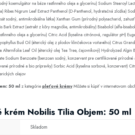
írodný koemulgátor na báze rastlinného oleja a glycerínu) Sodium Stearoyl Lac
níka) Ribes Nigrum Leaf Extract Panthenol (D-Panthenol, hydratačná zložka) Sod
isát sodný, antimikrobiálna látka) Xanthan Gum (prírodný polysacharid, zahusťo
is Bark Extract (extrakt z kôry magnólie, antimikrobiálny) Bisabolol (alfa-bisab
tlinného oleja a glycerínu) Citric Acid (kyselina citrónová, regulátor pH) Euge
ophyllus Bud Oil (éterický olej z plodov klinčekovca voňavého) Citrus Grandis
Alternifolia Leaf Oil (éterický olej Tea Tree, čajovníkový) Hydrolyzed Algin
ate Sodium Benzoate (benzoan sodný, konzervant pre certifikované prírodné a
kované prírodné a bio prípravky) Sorbic Acid (kyselina sorbová, konzervant) C
erických olejov
jem: 50 ml
z kategórie
pleťové krémy
Môžete si kúpiť v internetovom ob
 krém Nobilis Tilia Objem: 50 ml
Skladom