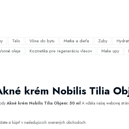
my
Telo
Vône do bytu
Matka a dieťa
Zuby
Hydrat
Vonné oleje
Kozmetika pre regeneráciu vlasov
Make upy
Akné krém Nobilis Tilia Ob
hody
Akné krém Nobilis Tilia Objem: 50 ml
A vďaka našej webovej stránk
žete si kúpiť v nasledujúcich overených obchodoch: