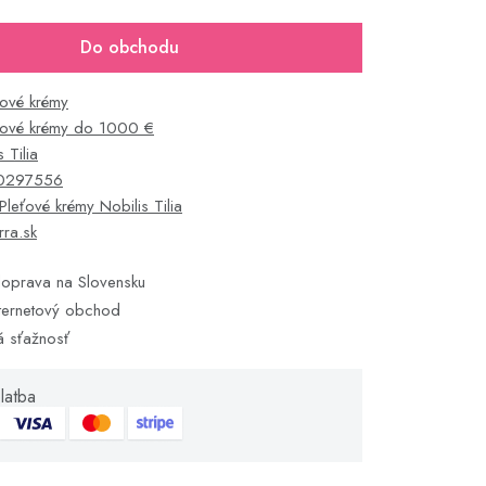
Do obchodu
ťové krémy
ťové krémy do 1000 €
 Tilia
0297556
Pleťové krémy Nobilis Tilia
rra.sk
oprava na Slovensku
ternetový obchod
á sťažnosť
latba