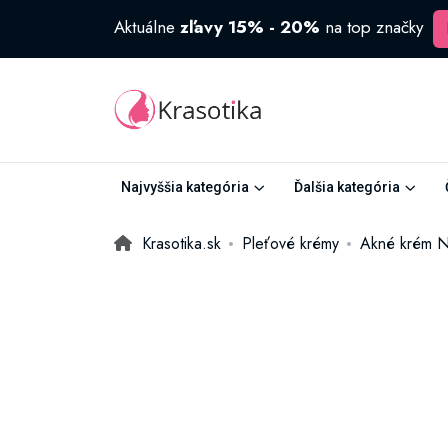
Aktuálne
zľavy 15% - 20%
na top značky
Najvyššia kategória
Ďalšia kategória
Krasotika.sk
Pleťové krémy
Akné krém No