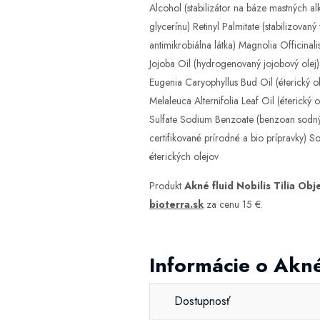
Alcohol (stabilizátor na báze mastných al
glycerínu) Retinyl Palmitate (stabilizovan
antimikrobiálna látka) Magnolia Officinali
Jojoba Oil (hydrogenovaný jojobový olej) 
Eugenia Caryophyllus Bud Oil (éterický o
Melaleuca Alternifolia Leaf Oil (éterick
Sulfate Sodium Benzoate (benzoan sodný, 
certifikované prírodné a bio prípravky) 
éterických olejov
Produkt
Akné fluid Nobilis Tilia Ob
bioterra.sk
za cenu 15 €.
Informácie o Akné
Dostupnosť