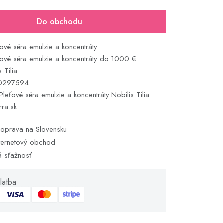
Do obchodu
ťové séra emulzie a koncentráty
ťové séra emulzie a koncentráty do 1000 €
 Tilia
0297594
Pleťové séra emulzie a koncentráty Nobilis Tilia
rra.sk
oprava na Slovensku
ternetový obchod
á sťažnosť
latba