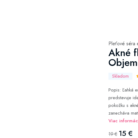
Pleťové séra 
Akné fl
Objem
Skladom
Popis: Ľahká e
predstavuje id
pokožku s akné
zanecháva mat
Viac informác
15 €
19 €