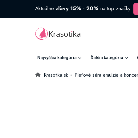
Aktuálne
zľavy 15% - 20%
na top značky
Najvyššia kategória
Ďalšia kategória
Krasotika.sk
Pleťové séra emulzie a koncen