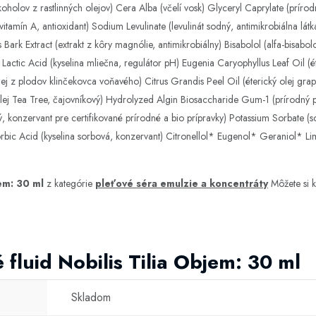
koholov z rastlinných olejov) Cera Alba (včelí vosk) Glyceryl Caprylate (príro
ý vitamín A, antioxidant) Sodium Levulinate (levulinát sodný, antimikrobiálna lát
s Bark Extract (extrakt z kôry magnólie, antimikrobiálny) Bisabolol (alfa-bisa
Lactic Acid (kyselina mliečna, regulátor pH) Eugenia Caryophyllus Leaf Oil (ét
lej z plodov klinčekovca voňavého) Citrus Grandis Peel Oil (éterický olej gra
ý olej Tea Tree, čajovníkový) Hydrolyzed Algin Biosaccharide Gum-1 (prírodný 
konzervant pre certifikované prírodné a bio prípravky) Potassium Sorbate (s
Sorbic Acid (kyselina sorbová, konzervant) Citronellol* Eugenol* Geraniol* L
jem: 30 ml
z kategórie
pleťové séra emulzie a koncentráty
Môžete si 
 fluid Nobilis Tilia Objem: 30 ml
Skladom