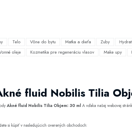
my
Telo
Vône do bytu
Matka a dieťa
Zuby
Hydrat
Vonné oleje
Kozmetika pre regeneráciu vlasov
Make upy
kné fluid Nobilis Tilia Ob
hody
Akné fluid Nobilis Tilia Objem: 30 ml
A vďaka našej webovej stránke
žete si kúpiť v nasledujúcich overených obchodoch: