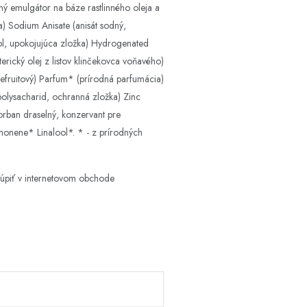
dný emulgátor na báze rastlinného oleja a
ka) Sodium Anisate (anisát sodný,
bolol, upokojujúca zložka) Hydrogenated
erický olej z listov klinčekovca voňavého)
pefruitový) Parfum* (prírodná parfumácia)
polysacharid, ochranná zložka) Zinc
orban draselný, konzervant pre
imonene* Linalool*. * - z prírodných
kúpiť v internetovom obchode