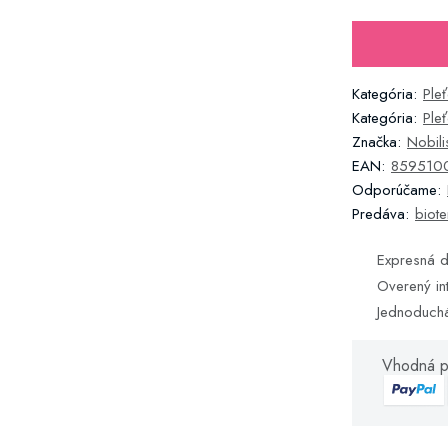
Kategória:
Ple
Kategória:
Ple
Značka:
Nobilis
EAN:
859510
Odporúčame:
Predáva:
biote
Expresná d
Overený in
Jednoduch
Vhodná p