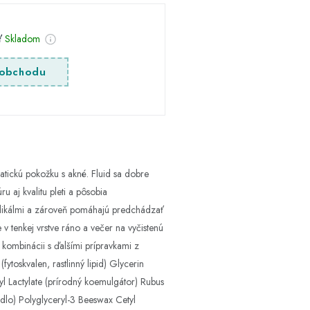
sť
Skladom
obchodu
atickú pokožku s akné. Fluid sa dobre
 aj kvalitu pleti a pôsobia
 radikálmi a zároveň pomáhajú predchádzať
 v tenkej vrstve ráno a večer na vyčistenú
 kombinácii s ďalšími prípravkami z
ytoskvalen, rastlinný lipid) Glycerin
oyl Lactylate (prírodný koemulgátor) Rubus
adlo) Polyglyceryl-3 Beeswax Cetyl