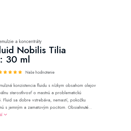
emulzie a koncentráty
uid Nobilis Tilia
: 30 ml
Naše hodnotenie
mulzná konzistencia fluidu s nízkym obsahom olejov
eálnu starostlivosť o mastnú a problematickú
. Fluid sa dobre vstrebáva, nemastí, pokožku
nú s jemným a zamatovým pocitom. Obsiahnuté...
ií