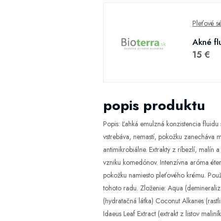
Pleťové s
Akné fl
15 €
popis produktu
Popis: Ľahká emulzná konzistencia fluidu
vstrebáva, nemastí, pokožku zanecháva ma
antimikrobiálne. Extrakty z ríbezlí, mal
vzniku komedónov. Intenzívna aróma éteric
pokožku namiesto pleťového krému. Použiť
tohoto radu. Zloženie: Aqua (demineralizo
(hydratačná látka) Coconut Alkanes (rastl
Idaeus Leaf Extract (extrakt z listov mal