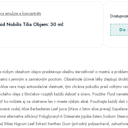
éra emulzie a koncentráty
Dostupno
uid Nobilis Tilia Objem: 30 ml:
Do 
 s nízkym obsahom olejov predstavuje ideálnu starostlivosť o mastnú a problem
tnú s jemným a zamatovým pocitom. Obsiahnuté účinné látky zlepšujú štruktúru
ín a Aloe vera majú antioxidačné vlastnosti, tým chránia pokožku pred voľnými
kého oleja z klinčekov rozptýli každú slabosť a únavu. Použitie: Fluid naneste
 ho môžete aj na ošetrenie len v mieste výskytu akné. Používajte každý deň v
vaná voda) Aloe Barbadensis Leaf Juice (šťava z listov aloe pravej) Squalane (f
inná alternatíva silikónu) Polyglyceryl-6 Distearate Jojoba Esters Sodium Stear
iníka) Ribes Nigrum Leaf Extract Xanthan Gum (prírodný polysacharid, zahusťov