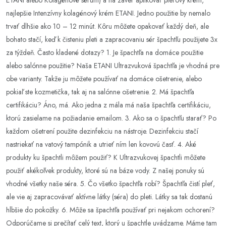
najlepšie Intenzívny kolagénový krém ETANI. Jedno použitie by nemalo
trvať dlhšie ako 10 – 12 minút. Kôru môžete opakovať každý deň, ale
bohato stačí, keď k čisteniu pleti a zapracovaniu sér špachtľu použijete 3x
za týždeň. Často kladené dotazy? 1. Je špachtľa na domáce použitie
alebo salónne použitie? Naša ETANI Ultrazvuková špachtľa je vhodná pre
obe varianty. Takže ju môžete používať na domáce ošetrenie, alebo
pokiaľ ste kozmetička, tak aj na salónne ošetrenie. 2. Má špachtľa
certifikáciu? Áno, má. Ako jedna z mála má naša špachtľa certifikáciu,
ktorú zasielame na požiadanie emailom. 3. Ako sa o špachtľu starať? Po
každom ošetrení použite dezinfekciu na nástroje. Dezinfekciu stačí
nastriekať na vatový tampónik a utrieť ním len kovovú časť. 4. Aké
produkty ku špachtli môžem použiť? K Ultrazvukovej špachtli môžete
použiť akékoľvek produkty, ktoré sú na báze vody. Z našej ponuky sú
vhodné všetky naše séra. 5. Čo všetko špachtľa robí? Špachtľa čistí pleť,
ale vie aj zapracovávať aktívne látky (séra) do pleti. Látky sa tak dostanú
hlbšie do pokožky. 6. Môže sa špachtľa používať pri nejakom ochorení?
Odporúčame si prečítať celý text, ktorý u špachtle uvádzame. Máme tam