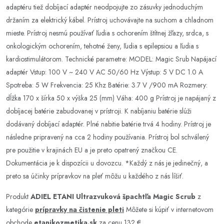
adaptéru tiež dobíjací adaptér neodpojujte zo zásuvky jednoduchým
držaním za elektrický kábel. Prístroj uchovávajte na suchom a chladnom
mieste. Prístroj nesmú používať ľudia s ochorením štítnej žľazy, srdca, s
onkologickým ochorením, tehotné ženy, ľudia s epilepsiou a ľudia s
kardiostimulátorom. Technické parametre: MODEL: Magic Srub Napájací
adaptér Vstup: 100 V ~ 240 V AC 50/60 Hz Výstup: 5 V DC 1.0 A
Spotreba: 5 W Frekvencia: 25 Khz Batérie: 3.7 V /900 mA Rozmery:
dĺžka 170 x šírka 50 x výška 25 (mm) Váha: 400 g Prístroj je napájaný z
dobíjacej batérie zabudovanej v prístroji. K nabíjaniu batérie slúži
dodávaný dobíjací adaptér. Plné nabitie batérie trvá 4 hodiny. Prístroj je
následne pripravený na cca 2 hodiny používania. Prístroj bol schválený
pre použitie v krajinách EU a je preto opatrený značkou CE.
Dokumentácia je k dispozícii u dovozcu. *Každý z nás je jedinečný, a
preto sa účinky prípravkov na pleť môžu u každého z nás líšiť.
Produkt
ADIEL ETANI Ultrazvuková špachtľa Magic Scrub
z
kategórie
prípravky na čistenie pleti
Môžete si kúpiť v internetovom
obchode
etanikozmetika.sk
za cenu 132 €.