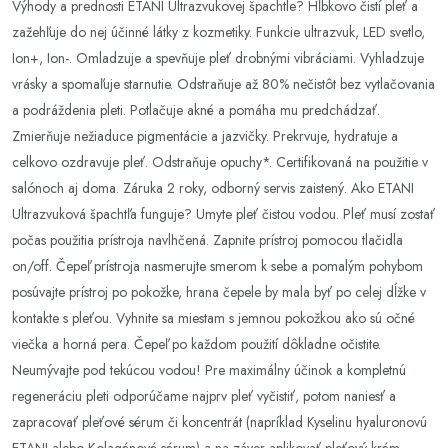
Výhody a prednosti ETANI Ultrazvukovej špachtle? Hĺbkovo čistí pleť a
zažehľuje do nej účinné látky z kozmetiky. Funkcie ultrazvuk, LED svetlo,
Ion+, Ion-. Omladzuje a spevňuje pleť drobnými vibráciami. Vyhladzuje
vrásky a spomaľuje starnutie. Odstraňuje až 80% nečistôt bez vytlačovania
a podráždenia pleti. Potlačuje akné a pomáha mu predchádzať.
Zmierňuje nežiaduce pigmentácie a jazvičky. Prekrvuje, hydratuje a
celkovo ozdravuje pleť. Odstraňuje opuchy*. Certifikovaná na použitie v
salónoch aj doma. Záruka 2 roky, odborný servis zaistený. Ako ETANI
Ultrazvuková špachtľa funguje? Umyte pleť čistou vodou. Pleť musí zostať
počas použitia prístroja navlhčená. Zapnite prístroj pomocou tlačidla
on/off. Čepeľ prístroja nasmerujte smerom k sebe a pomalým pohybom
posúvajte prístroj po pokožke, hrana čepele by mala byť po celej dĺžke v
kontakte s pleťou. Vyhnite sa miestam s jemnou pokožkou ako sú očné
viečka a horná pera. Čepeľ po každom použití dôkladne očistite.
Neumývajte pod tekúcou vodou! Pre maximálny účinok a kompletnú
regeneráciu pleti odporúčame najprv pleť vyčistiť, potom naniesť a
zapracovať pleťové sérum či koncentrát (napríklad Kyselinu hyaluronovú
ETANI alebo Kolagénové sérum) a na záver aplikovať pleťový krém,