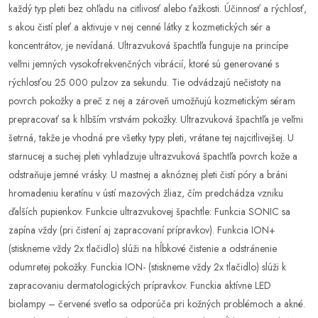
každý typ pleti bez ohľadu na citlivosť alebo ťažkosti. Účinnosť a rýchlosť,
s akou čistí pleť a aktivuje v nej cenné látky z kozmetických sér a
koncentrátov, je nevídaná. Ultrazvuková špachtľa funguje na princípe
veľmi jemných vysokofrekvenčných vibrácií, ktoré sú generované s
rýchlosťou 25 000 pulzov za sekundu. Tie odvádzajú nečistoty na
povrch pokožky a preč z nej a zároveň umožňujú kozmetickým séram
prepracovať sa k hlbším vrstvám pokožky. Ultrazvuková špachtľa je veľmi
šetrná, takže je vhodná pre všetky typy pleti, vrátane tej najcitlivejšej. U
starnucej a suchej pleti vyhladzuje ultrazvuková špachtľa povrch kože a
odstraňuje jemné vrásky. U mastnej a aknóznej pleti čistí póry a bráni
hromadeniu keratínu v ústí mazových žliaz, čím predchádza vzniku
ďalších pupienkov. Funkcie ultrazvukovej špachtle: Funkcia SONIC sa
zapína vždy (pri čistení aj zapracovaní prípravkov). Funkcia ION+
(stiskneme vždy 2x tlačidlo) slúži na hĺbkové čistenie a odstránenie
odumretej pokožky. Funckia ION- (stiskneme vždy 2x tlačidlo) slúži k
zapracovaniu dermatologických prípravkov. Funckia aktívne LED
biolampy – červené svetlo sa odporúča pri kožných problémoch a akné.