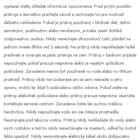
vypísané všetky dôležité informácie. Upozornenie: Pred prvým použitím
prístroja si starostlivo prečítajte návod a uschovajte ho pre možnosť
ďalšieho nahliadania. Pokiaľ je prístroj používaný v blízkosti detí, deťmi
samotnými, postihnutými alebo nevidiacimi, je treba zaistiť dohľad
zodpovednou osobou. Nikdy nenechajte ultrazvukový čistič pôsobiť na
jednom mieste dlhšie než 3 sekundy. Na prístroj nikdy nepokladajte ťažké
predmety a vyvarujte sa pádu prístroja na zem. Prístroj v žiadnom prípade
nepoužívajte, pokiaľ pracuje nesprávne alebo je nejakým spôsobom
poškodený. Zariadenie nesmie byť používané vo vode alebo vo vlhkom
prostredí. Prístroj nikdy nerozoberajte ani sa sami nesnažte o jeho
opravu, mohlo by dôjsť k poškodeniu vášho zdravia. Pokiaľ zistíte na
prístroji akékoľvek poškodenie alebo prístroj pracuje nesprávne, okamžite
kontaktujte servisné centrum. Zariadenie čistite len suchou mäkkou
handričkou. Nikdy nepoužívajte vodu ani iné čistiace prostriedky.
Neumývajte pod tekúcou vodou. Prístroj nikdy nevkladajte do vody alebo
iných roztokov a tiež ho nikdy nenechávajte na miestach, odkiaľ by mohol
ľahko spadnúť. Nikdy neomotávajte elektrický kábel okolo dobíjacieho