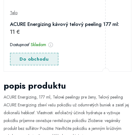
Telo
ACURE Energizing kávový telový peeling 177 ml:
11 €
Dostupnosť
Skladom
Do obchodu
popis produktu
ACURE Energizing, 177 ml, Telové peelingy pre ženy, Telový peeling
ACURE Energizing zbaví vašu pokožku už odumretých buniek a zaistí jej
dokonalú hebkosť. Vlastnosti: exfoliačný účinok hydratuje a vyživuje
pokožku príjemne osviežuje revitalizuje pokožku Zloženie: vegánsky
produkt bez sulfátov Použitie: Navlhčite pokožku a jemným krúživým