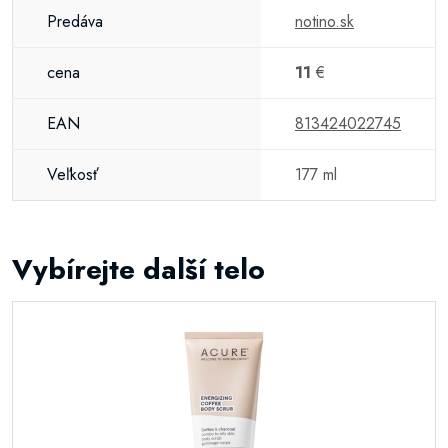
Predáva
notino.sk
cena
11
€
EAN
813424022745
Veľkosť
177 ml
Vybírejte další telo