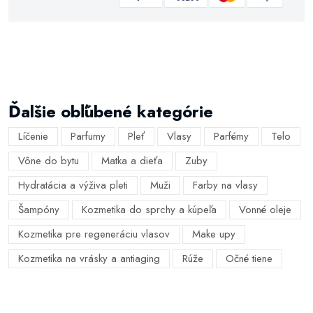
Ďalšie obľúbené kategórie
Líčenie
Parfumy
Pleť
Vlasy
Parfémy
Telo
Vône do bytu
Matka a dieťa
Zuby
Hydratácia a výživa pleti
Muži
Farby na vlasy
Šampóny
Kozmetika do sprchy a kúpeľa
Vonné oleje
Kozmetika pre regeneráciu vlasov
Make upy
Kozmetika na vrásky a antiaging
Rúže
Očné tiene