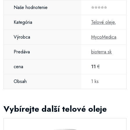
Naše hodnotenie
⭐⭐⭐⭐⭐
Kategória
Telové oleje
,
Výrobca
MycoMedica
Predáva
bioterra.sk
cena
11
€
Obsah
1 ks
Vybírejte další telové oleje