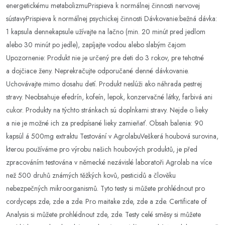
energetickému metabolizmuPrispieva k normálnej činnosti nervovej
sústavyPrispieva k normálnej psychickej činnosti Dávkovanie:bežná dávka:
1 kapsula dennekapsule užívajte na lačno (min. 20 minút pred jedlom
alebo 30 minút po jedle), zapíjajte vodou alebo slabým čajom
Upozornenie: Produkt nie je určený pre deti do 3 rokov, pre tehotné
a dojčiace ženy. Neprekračujte odporučané denné dávkovanie.
Uchovávajte mimo dosahu detí. Produkt neslúži ako náhrada pestrej
stravy. Neobsahuje efedrín, kofeín, lepok, konzervačné látky, farbivá ani
cukor. Produkty na týchto stránkach sú doplnkami stravy. Nejde o lieky
a nie je možné ich za predpísané lieky zamieňať. Obsah balenia: 90
kapsúl á 500mg extraktu Testování v AgrolabuVeškerá houbová surovina,
kterou používáme pro výrobu našich houbových produktů, je před
zpracováním testována v německé nezávislé laboratoři Agrolab na více
než 500 druhů známých těžkých kovů, pesticidů a člověku
nebezpečných mikroorganismů. Tyto testy si můžete prohlédnout pro
cordyceps zde, zde a zde. Pro maitake zde, zde a zde. Certificate of
Analysis si můžete prohlédnout zde, zde. Testy celé směsy si můžete