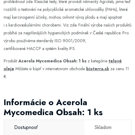
prohlédnout zde. Klasické testy, které provádí německý Agrolab, jsme teď
rozšířili o testování na polycyklické aromatické uhlovodíky (PAHs), které
mají karcinogenní účinky, mohou ovlivnit vývoj plodu a mají spojitost
i s kardiovaskulárními chorobami. Viz zde. Finální výroba našich produktů
probíhá za nejpřísnějších hygienických podmínek v České republice. Pro
výrobu používáme standardy ISO 9001/2009,
certifikované HACCP a systém kvality IFS.
Produkt
Acerola Mycomedica Obsah: 1 ks
z kategórie
telové
oleje
Môžete si kúpiť v internetovom obchode
bioterra.sk
za cenu 11
€.
Informácie o Acerola
Mycomedica Obsah: 1 ks
Dostupnosť
Skladom