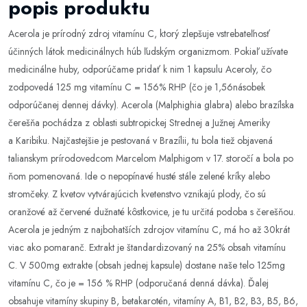
popis produktu
Acerola je prírodný zdroj vitamínu C, ktorý zlepšuje vstrebateľnosť
účinných látok medicinálnych húb ľudským organizmom. Pokiaľ užívate
medicinálne huby, odporúčame pridať k nim 1 kapsulu Aceroly, čo
zodpovedá 125 mg vitamínu C = 156% RHP (čo je 1,56násobek
odporúčanej dennej dávky). Acerola (Malphighia glabra) alebo brazílska
čerešňa pochádza z oblasti subtropickej Strednej a Južnej Ameriky
a Karibiku. Najčastejšie je pestovaná v Brazílii, tu bola tiež objavená
talianskym prírodovedcom Marcelom Malphigom v 17. storočí a bola po
ňom pomenovaná. Ide o nepopínavé husté stále zelené kríky alebo
stromčeky. Z kvetov vytvárajúcich kvetenstvo vznikajú plody, čo sú
oranžové až červené dužnaté kôstkovice, je tu určitá podoba s čerešňou.
Acerola je jedným z najbohatších zdrojov vitamínu C, má ho až 30krát
viac ako pomaranč. Extrakt je štandardizovaný na 25% obsah vitamínu
C. V 500mg extrakte (obsah jednej kapsule) dostane naše telo 125mg
vitamínu C, čo je = 156 % RHP (odporučaná denná dávka). Ďalej
obsahuje vitamíny skupiny B, betakarotén, vitamíny A, B1, B2, B3, B5, B6,