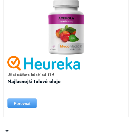
Už si môžete kúpiť od 11 €
Najlacnejší telové oleje
Porovnat