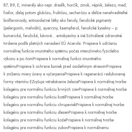
B7, B9, E, minerály ako napr. draslík, horčík, zinok, vápnik, železo, meď,
fosfor, ďalej potom glukózu, fruktózu, sacharózu a ďalšie nenahraditeľné
bioflavonoidy, antioxidačné látky ako fenoly, fenolické pigmenty
(pelargonín, malvidín), querciny, kaempferol, fenolické kyseliny ‒ p
kumarická, ferulická, kávová… antokyaníny a iné.Schválené zdravotné
tvrdenie podľa platných nariadení EÚ Acerola Prispieva k udržaniu
normálnej funkcie imunitného systému počas intenzívneho fyzického
výkonu a po ňomPrispieva k normálnej funkcii imunitného
systémuPrispieva k ochrane buniek pred oxidatívnym stresomPrispieva
k zníženiu miery únavy a vyčerpaniaPrispieva k regenerácii redukovanej
formy vitamínu EZvyšuje vstrebávanie železaPrispieva k normálnej tvorbe
kolagénu pre normálnu funkciu krvných cievPrispieva k normálnej tvorbe
kolagénu pre normálnu funkciu kostíPrispieva k normálnej tvorbe
kolagénu pre normálnu funkciu chrupaviekPrispieva k normálnej tvorbe
kolagénu pre normálnu funkciu ďasienPrispieva k normálnej tvorbe
kolagénu pre normálnu funkciu kožePrispieva k normálnej tvorbe
kolagénu pre normálnu funkciu zubovPrispieva k normálnemu