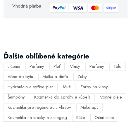
Vhodná platba
Ďalšie obľúbené kategórie
Líčenie
Parfumy
Pleť
Vlasy
Parfémy
Telo
Vône do bytu
Matka a dieťa
Zuby
Hydratácia a výživa pleti
Muži
Farby na vlasy
Šampóny
Kozmetika do sprchy a kúpeľa
Vonné oleje
Kozmetika pre regeneráciu vlasov
Make upy
Kozmetika na vrásky a antiaging
Rúže
Očné tiene