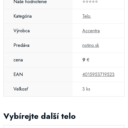
Naše hodnotenie
⭐⭐⭐⭐⭐
Kategória
Telo
,
Výrobca
Accentra
Predáva
notino.sk
cena
9
€
EAN
4015953719523
Veľkosť
3 ks
Vybírejte další telo