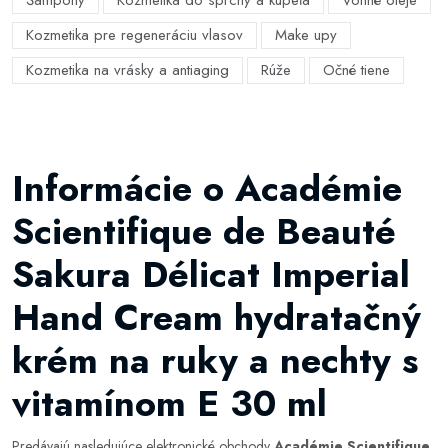
Šampóny
Kozmetika do sprchy a kúpeľa
Vonné oleje
Kozmetika pre regeneráciu vlasov
Make upy
Kozmetika na vrásky a antiaging
Rúže
Očné tiene
Informácie o Académie
Scientifique de Beauté
Sakura Délicat Imperial
Hand Cream hydratačný
krém na ruky a nechty s
vitamínom E 30 ml
Predávajú nasledujúce elektronické obchody
Académie Scientifique