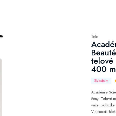
Telo
Académ
Beauté
telové
400 m
Skladom
Académie Scien
ženy, Telové m
vašej pokožke 
Vlastnosti: hĺb