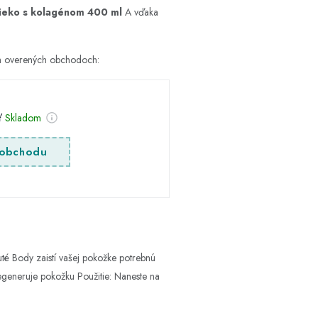
lieko s kolagénom 400 ml
A vďaka
ch overených obchodoch:
sť
Skladom
obchodu
té Body zaistí vašej pokožke potrebnú
regeneruje pokožku Použitie: Naneste na