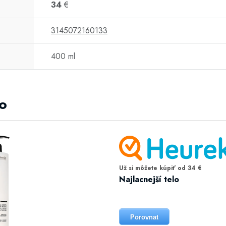
34
€
3145072160133
400 ml
lo
Už si môžete kúpiť od 34 €
Najlacnejší telo
Porovnat