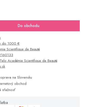
Do obchodu
o
o do 1000 €
ie Scientifique de Beauté
2160133
Telo Académie Scientifique de Beauté
o.sk
oprava na Slovensku
ternetový obchod
á sťažnosť
latba