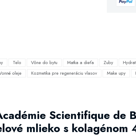
my
Telo
Vône do bytu
Matka a dieťa
Zuby
Hydrat
Vonné oleje
Kozmetika pre regeneráciu vlasov
Make upy
Académie Scientifique de 
elové mlieko s kolagénom 