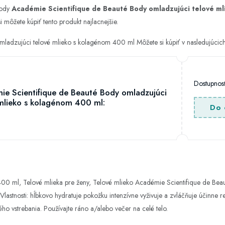
hody
Académie Scientifique de Beauté Body omladzujúci telové m
i môžete kúpiť tento produkt najlacnejšie.
mladzujúci telové mlieko s kolagénom 400 ml Môžete si kúpiť v nasledujúci
Dostupno
e Scientifique de Beauté Body omladzujúci
mlieko s kolagénom 400 ml:
Do 
00 ml, Telové mlieka pre ženy, Telové mlieko Académie Scientifique de Beau
Vlastnosti: hĺbkovo hydratuje pokožku intenzívne vyživuje a zvláčňuje účinne 
ho vstrebania. Používajte ráno a/alebo večer na celé telo.