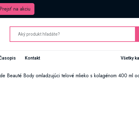
Prejsť na akciu
Časopis
Kontakt
Všetky k
 de Beauté Body omladzujúci telové mlieko s kolagénom 400 ml o