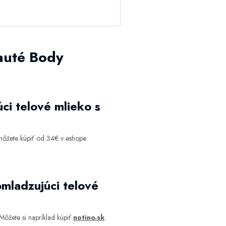
auté Body
ci telové mlieko s
môžete kúpiť od 34€ v eshope
mladzujúci telové
Môžete si napríklad kúpiť
notino.sk
.