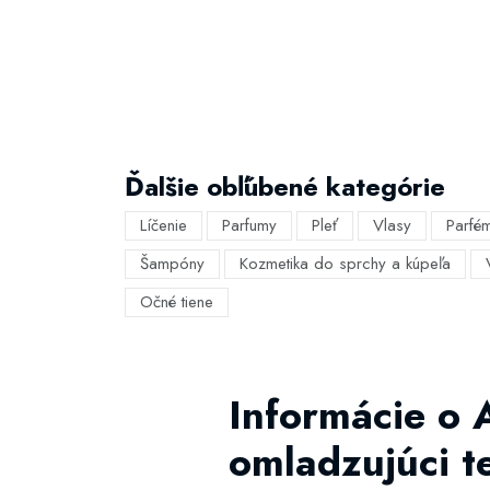
Ďalšie obľúbené kategórie
Líčenie
Parfumy
Pleť
Vlasy
Parfé
Šampóny
Kozmetika do sprchy a kúpeľa
Očné tiene
Informácie o 
omladzujúci t