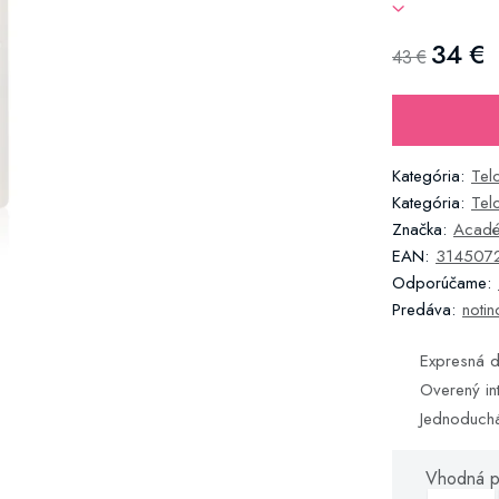
34 €
43 €
Kategória:
Tel
Kategória:
Tel
Značka:
Académ
EAN:
314507
Odporúčame:
Predáva:
notin
Expresná d
Overený in
Jednoduch
Vhodná p