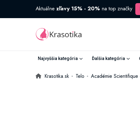
Aktuálne
zľavy 15% - 20%
na top značky
Najvyššia kategória
Ďalšia kategória
Krasotika.sk
Telo
Académie Scientifique