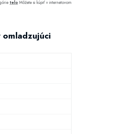
górie
telo
Môžete si kúpiť v internetovom
y omladzujúci