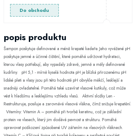
Do obchodu
popis produktu
Šampon poskytuje definované a méně krepaté kadeře. Jeho vyvážené pH
poskytuje jemné a účinné čištění, které pomáhá udržovat hydrataci,
kterou vlasy potřebují, aby vypadaly zdravě, jemně a měly definované
kudrliny. pH 5,1 - mírně kyselá hodnota pH je blízká přirozenému pH
lidské pleti a vlasy jsou při této hodnotě pH obvykle měkčí, lesklejší a
snadněji ovladatelné. Pomáhá také uzavírat vlasové kutikuly, což může
vést k hladšímu a lesklejšímu vzhledu vlasů. Aktivní složky Len -
Restrukturuje, posiluje a zarovnává vlasová vlákna, čímž snižuje krepatění.
Vitamíny: Vitamin A – pomáhá při tvorbě keratinu, což je základní
protein ve vlasech, který jim dodává pevnost a strukturu. Pomáhá
opravovat poškození způsobené UV zářením na vlasových vláknech.
Vitamín C – Klíčová živina při tvorbě kolagenu a nezbytná součást