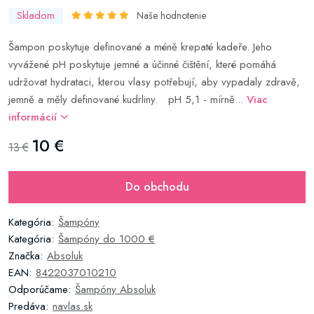
Skladom
Naše hodnotenie
Šampon poskytuje definované a méně krepaté kadeře. Jeho
vyvážené pH poskytuje jemné a účinné čištění, které pomáhá
udržovat hydrataci, kterou vlasy potřebují, aby vypadaly zdravě,
jemně a měly definované kudrliny. pH 5,1 - mírně...
Viac
informácií
10 €
13 €
Do obchodu
Kategória:
Šampóny
Kategória:
Šampóny do 1000 €
Značka:
Absoluk
EAN:
8422037010210
Odporúčame:
Šampóny Absoluk
Predáva:
navlas.sk