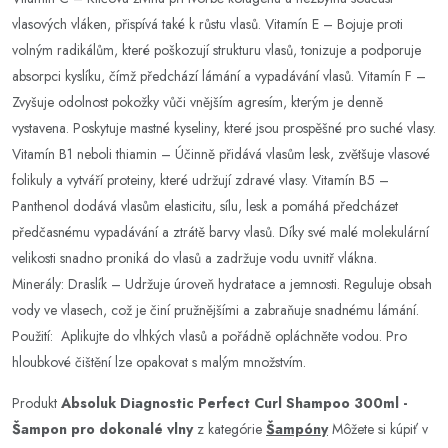
vlasových vláken, přispívá také k růstu vlasů. Vitamín E – Bojuje proti
volným radikálům, které poškozují strukturu vlasů, tonizuje a podporuje
absorpci kyslíku, čímž předchází lámání a vypadávání vlasů. Vitamín F –
Zvyšuje odolnost pokožky vůči vnějším agresím, kterým je denně
vystavena. Poskytuje mastné kyseliny, které jsou prospěšné pro suché vlasy.
Vitamín B1 neboli thiamin – Účinně přidává vlasům lesk, zvětšuje vlasové
folikuly a vytváří proteiny, které udržují zdravé vlasy. Vitamín B5 –
Panthenol dodává vlasům elasticitu, sílu, lesk a pomáhá předcházet
předčasnému vypadávání a ztrátě barvy vlasů. Díky své malé molekulární
velikosti snadno proniká do vlasů a zadržuje vodu uvnitř vlákna.
Minerály: Draslík – Udržuje úroveň hydratace a jemnosti. Reguluje obsah
vody ve vlasech, což je činí pružnějšími a zabraňuje snadnému lámání.
Použití: Aplikujte do vlhkých vlasů a pořádně opláchněte vodou. Pro
hloubkové čištění lze opakovat s malým množstvím.
Produkt
Absoluk Diagnostic Perfect Curl Shampoo 300ml -
Šampon pro dokonalé vlny
z kategórie
Šampóny
Môžete si kúpiť v