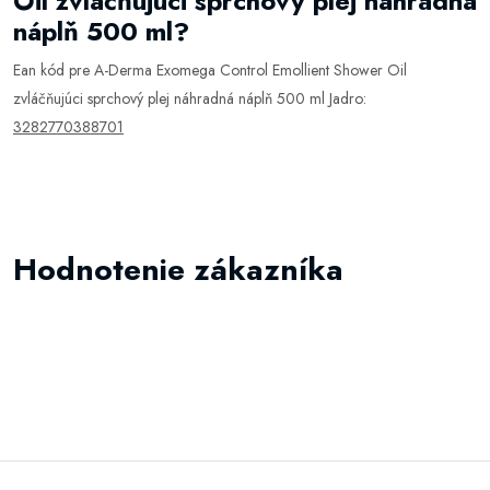
Oil zvláčňujúci sprchový plej náhradná
náplň 500 ml?
Ean kód pre A-Derma Exomega Control Emollient Shower Oil
zvláčňujúci sprchový plej náhradná náplň 500 ml Jadro:
3282770388701
Hodnotenie zákazníka