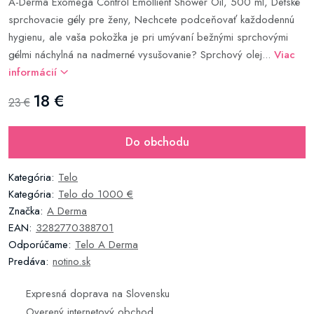
A-Derma Exomega Control Emollient Shower Oil, 500 ml, Detské
sprchovacie gély pre ženy, Nechcete podceňovať každodennú
hygienu, ale vaša pokožka je pri umývaní bežnými sprchovými
gélmi náchylná na nadmerné vysušovanie? Sprchový olej...
Viac
informácií
18 €
23 €
Do obchodu
Kategória:
Telo
Kategória:
Telo do 1000 €
Značka:
A Derma
EAN:
3282770388701
Odporúčame:
Telo A Derma
Predáva:
notino.sk
Expresná doprava na Slovensku
Overený internetový obchod