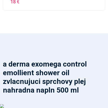
18 €
a derma exomega control
emollient shower oil
zvlacnujuci sprchovy plej
nahradna napln 500 ml