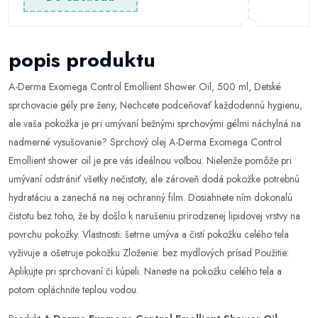
popis produktu
A-Derma Exomega Control Emollient Shower Oil, 500 ml, Detské
sprchovacie gély pre ženy, Nechcete podceňovať každodennú hygienu,
ale vaša pokožka je pri umývaní bežnými sprchovými gélmi náchylná na
nadmerné vysušovanie? Sprchový olej A-Derma Exomega Control
Emollient shower oil je pre vás ideálnou voľbou. Nielenže pomôže pri
umývaní odstrániť všetky nečistoty, ale zároveň dodá pokožke potrebnú
hydratáciu a zanechá na nej ochranný film. Dosiahnete ním dokonalú
čistotu bez toho, že by došlo k narušeniu prirodzenej lipidovej vrstvy na
povrchu pokožky. Vlastnosti: šetrne umýva a čistí pokožku celého tela
vyživuje a ošetruje pokožku Zloženie: bez mydlových prísad Použitie:
Aplikujte pri sprchovaní či kúpeli. Naneste na pokožku celého tela a
potom opláchnite teplou vodou.