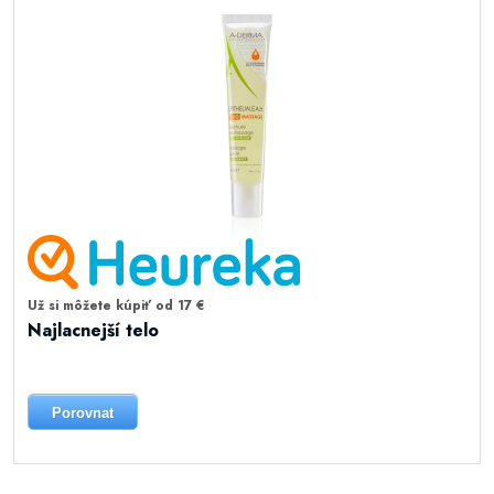
Už si môžete kúpiť od 17 €
Najlacnejší telo
Porovnat