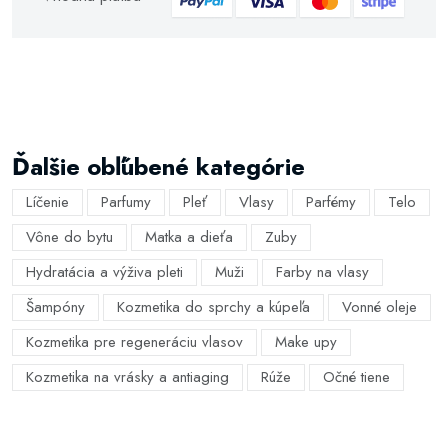
Ďalšie obľúbené kategórie
Líčenie
Parfumy
Pleť
Vlasy
Parfémy
Telo
Vône do bytu
Matka a dieťa
Zuby
Hydratácia a výživa pleti
Muži
Farby na vlasy
Šampóny
Kozmetika do sprchy a kúpeľa
Vonné oleje
Kozmetika pre regeneráciu vlasov
Make upy
Kozmetika na vrásky a antiaging
Rúže
Očné tiene