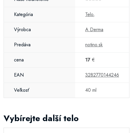
Kategória
Telo
,
Výrobca
A Derma
Predáva
notino.sk
cena
17
€
EAN
3282770144246
Veľkosť
40 ml
Vybírejte další telo