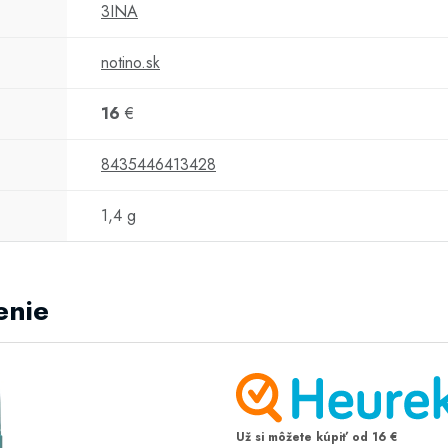
3INA
notino.sk
16
€
8435446413428
1,4 g
enie
Už si môžete kúpiť od 16 €