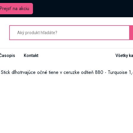
Prejsť na akciu
Časopis
Kontakt
Všetky k
tick dlhotrvajúce očné tiene v ceruzke odtieň 880 - Turquoise 