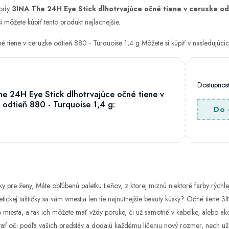
hody
3INA The 24H Eye Stick dlhotrvajúce očné tiene v ceruzke od
i môžete kúpiť tento produkt najlacnejšie.
é tiene v ceruzke odtieň 880 - Turquoise 1,4 g Môžete si kúpiť v nasledujú
Dostupno
e 24H Eye Stick dlhotrvajúce očné tiene v
 odtieň 880 - Turquoise 1,4 g:
Do 
 pre ženy, Máte obľúbenú paletku tieňov, z ktorej miznú niektoré farby rýchlej
ickej taštičky sa vám vmestia len tie najnutnejšie beauty kúsky? Očné tiene 
sta, a tak ich môžete mať vždy poruke, či už samotné v kabelke, alebo ako
vať oči podľa vašich predstáv a dodajú každému líčeniu nový rozmer, nech už