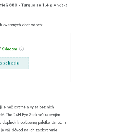
tieň 880 - Turquoise 1,4 g
A vďaka
cich overených obchodoch:
sť
Skladom
obchodu
šie než ostatné a vy sa bez nich
3INA The 24H Eye Stick vďaka svojím
 doplnok k obľúbenej paletke. Umožnia
 je váš dôvod na ich zaobstaranie