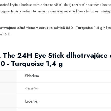
farebné krytie a bude sa vám dobre nanášať, ale aj roztierať do stratena bez t
 pigmentácia je veľmi intenzívna na denné aj večerné líčenie ľahko sa nanášaj
otrvajúce očné tiene v ceruzke odtieň 880 - Turquoise 1,4 g
z kat
u 16 €.
 The 24H Eye Stick dlhotrvajúce 
0 - Turquoise 1,4 g
Skladom
⭐⭐⭐⭐⭐
Líčenie
,