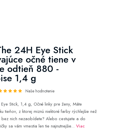
he 24H Eye Stick
vajúce očné tiene v
e odtieň 880 -
ise 1,4 g
Naše hodnotenie
ye Stick, 1,4 g, Očné linky pre ženy, Máte
u tieňov, z ktorej miznú niektoré farby rýchlejšie než
a bez nich nezaobídete? Alebo cestujete a do
tičky sa vám vmestia len tie najnutnejšie...
Viac