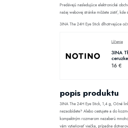
Predávajú nasledujúce elektronické obc
našej webovej stránke môžete zistiť, kde s
3INA The 24H Eye Stick dlhotrvajúce očn
Líčenie
3INA Th
ceruzke
16 €
popis produktu
3INA The 24H Eye Stick, 1,4 g, Očné linky
nezaobídete? Alebo cestujete a do kozmet
kompaktným rozmerom nezaberú mnoho mie
vám vytieňovať viečka, prípadne dotvaro