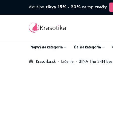
Aktuálne
zľavy 15% - 20%
na top značky
Najvyššia kategória
Ďalšia kategória
Krasotika.sk
Líčenie
3INA The 24H Eye S