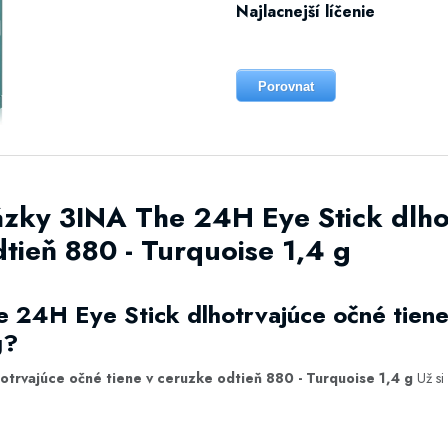
Najlacnejší líčenie
Porovnat
ázky 3INA The 24H Eye Stick dlho
dtieň 880 - Turquoise 1,4 g
 24H Eye Stick dlhotrvajúce očné tiene
g?
otrvajúce očné tiene v ceruzke odtieň 880 - Turquoise 1,4 g
Už si