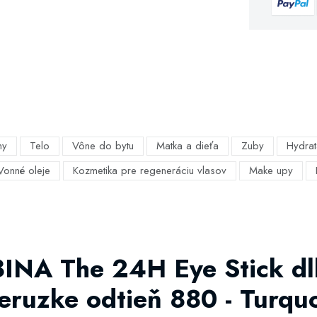
my
Telo
Vône do bytu
Matka a dieťa
Zuby
Hydrat
Vonné oleje
Kozmetika pre regeneráciu vlasov
Make upy
3INA The 24H Eye Stick dl
ceruzke odtieň 880 - Turquo