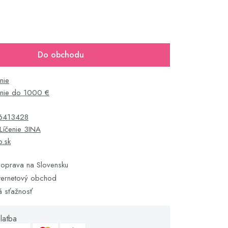
Do obchodu
nie
enie do 1000 €
6413428
Líčenie 3INA
o.sk
oprava na Slovensku
ternetový obchod
á sťažnosť
latba