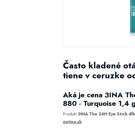
Často kladené ot
tiene v ceruzke o
Aká je cena 3INA The
880 - Turquoise 1,4 
Produkt
3INA The 24H Eye Stick dlh
notino.sk
.