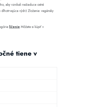
oho, aby vznikali nežiaduce ostré
ú dlhotrvajúca výdrž Zloženie: vegánsky
egórie
líčenie
Môžete si kúpiť v
očné tiene v