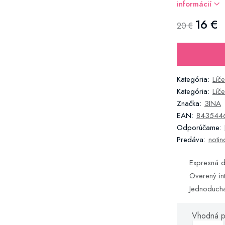
informácií
16 €
20 €
Kategória:
Líče
Kategória:
Líč
Značka:
3INA
EAN:
843544
Odporúčame:
Predáva:
notin
Expresná d
Overený in
Jednoduch
Vhodná p