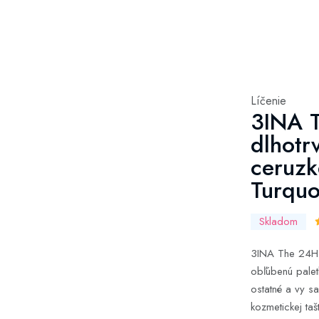
Líčenie
3INA T
dlhotr
ceruzk
Turquo
Skladom
3INA The 24H E
obľúbenú paletk
ostatné a vy s
kozmetickej taš