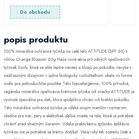
Do obchodu
popis produktu
100% minerálna ochranná tyčinka na celé telo ATTITUDE (SPF 30) s
vôňou Orange Blossom 60g Naša nová séria prírodných opaľovacích
tyčiniek Sunly, ktoré sa ešte lepšie nanesú a kĺzajú po pokožke, navyše s
nadčasovým dizajnom v úplne biologicky rozložiteľnom obale vo forme
oválu pre jednoduchšie použitie. Táto hypoalergénna, 100% prírodná,
vegánska minerálna opaľovacia krémová tyčinka od značky ATTITUDE je
vyvinutá špeciálne pre deti, ktorá spoľahlivo chráni ich krehkú pokožku.
Táto minerálna ochranná tyčinka je vďaka svojim menším rozmerom
ideálna pre tvár, pery a akékoľvek ďalšie miesta na tele, ktoré je potrebné
chrániť pred slnečným žiarením. Vďaka praktickému spôsobu aplikácie
tyčinkou nie je potrebné sa krému dotýkať. Vaše ruky tak zostanú čisté a