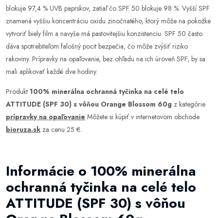
blokuje 97,4 % UVB paprskov, zatiaľ čo SPF 50 blokuje 98 %. Vyšší SPF
znamená vyššiu koncentráciu oxidu zinočnatého, ktorý môže na pokožke
vytvoriť biely film a navyše má pastovitejšiu konzistenciu. SPF 50 často
dáva spotrebiteľom falošný pocit bezpečia, čo môže zvýšiť riziko
rakoviny. Prípravky na opaľovanie, bez ohľadu na ich úroveň SPF, by sa
mali aplikovať každé dve hodiny.
Produkt
100% minerálna ochranná tyčinka na celé telo
ATTITUDE (SPF 30) s vôňou Orange Blossom 60g
z kategórie
prípravky na opaľovanie
Môžete si kúpiť v internetovom obchode
bioruza.sk
za cenu 25 €.
Informácie o 100% minerálna
ochranná tyčinka na celé telo
ATTITUDE (SPF 30) s vôňou