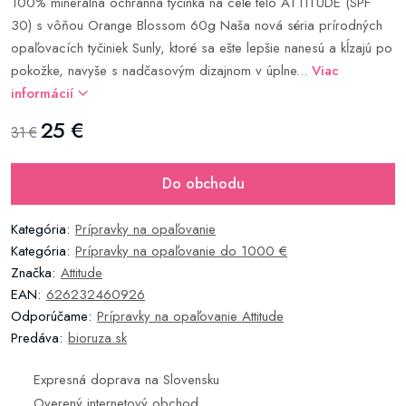
100% minerálna ochranná tyčinka na celé telo ATTITUDE (SPF
30) s vôňou Orange Blossom 60g Naša nová séria prírodných
opaľovacích tyčiniek Sunly, ktoré sa ešte lepšie nanesú a kĺzajú po
pokožke, navyše s nadčasovým dizajnom v úplne...
Viac
informácií
25 €
31 €
Do obchodu
Kategória:
Prípravky na opaľovanie
Kategória:
Prípravky na opaľovanie do 1000 €
Značka:
Attitude
EAN:
626232460926
Odporúčame:
Prípravky na opaľovanie Attitude
Predáva:
bioruza.sk
Expresná doprava na Slovensku
Overený internetový obchod