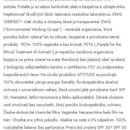
pohybe. Pribaľte ju so sebou kamkoľvek idete a bezpečne si užívajte slnko.
Nepítomnosť škodlivých látok- testovaná nezávislou laboratóriou. EWG
VERIFIED™- čisté zložky a zloženie, ktoré je transparentné. EWG
("Environmental Working Group") - nezávislá organizácia, ktorá
pomáha ľuďom vyberať len tie zdravé, bezpečné a prirodzene šetrné
produkty. PETA- 100% vegánske a bez krutosti. PETA („People for the
Ethical Treatment of Animals“) je najväčšia nezisková organizácia
bojujúca za práva zvierat na svete. Revolučný bez plastový obal vyrobený
z biologicky odbúrateľného kartónu s certifikáciou FSC zo zodpovedne
hospodárených lesov. Na výrobu produktov ATTITUDE sa používajú
100% obnoviteľné zdroje energie. Benefity: Širokospektrálna slnečná
ochrana v univerzálnom odtieni, ktorá umožní pleti prirodzene žiariť SPF
30. Nemastná, ľahko tonizovaná a ľahko aplikovateľná. Zdravé zloženie:
oxid zinočnatý bez nanočastíc, ktorý ponúka širokospektrálnu ochranu.
Žiadne ekotoxické chemické filtre. Vegánske. Nezanecháva biely film na
tvári. Vhodné pre citlivú pokožku. Ideálne na cesty s 0% odpadom. 100%
rozložiteľné balenie. Bez parfumácie. Prečo bol zvolený SPF 30? SPF 30