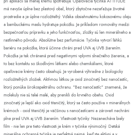
pri aplikácii sa menej krému spotrebuje. Opaľovacia tyčinka ATTITUDE
má navyše úplne bez plastový obal, ktorý zbytočne nezaťažuje životné
prostredie a je úplne rozložiteľný. Vďaka obsiahnutému kokosovému oleju
a bambuckému maslu hydratuje pokožku. Je príkladom rovnováhy medzi
bezpečnosťou prípravku a jeho funkčnosťou, zložky sú len minerálneho a
rastlinného pôvodu. Absolútne bez parfumácie. Tyčinka vytvorí ľahkú
bariéru na pokožke, ktorá účinne chráni pred UVA aj UVB žiarením.
Pokožka je tak chránená pred negatívnymi vplyvmi slnečného žiarenia, a
to bez kontaktu so škodlivými látkami alebo chemikáliami, ktoré
opaľovacie krémy často obsahujú. Je vyrobená výhradne z biologicky
rozložiteľných zložiek. Aktívnou látkou je oxid zinočnatý bez nanočastíc,
ktorý ponúka širokospektrálnu ochranu. "Bez nanočastíc" znamená, že
molekuly nie sú také malé, aby prenikli do krvného obehu. Oxid
zinočnatý je lepší ako oxid titaničitý, ktorý sa často používa v minerálnych
krémoch - oxid titaničitý je väčšinou s nanočastícami a zároveň nechráni
plne pred UVA aj UVB žiarením. Vlastnosti tyčinky: Nezanecháva biely
film - nie len pre tieto vlastnosti je krém v tyčinke výnimočný. Detská
minerálna ochranná tyčinka je perfektná najmä, keď ste aktívni a v