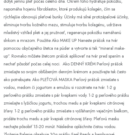
dotyk jemnú pleť počas celého dňa. Okrem toho hydratuje pokožku,
napomáha hojeniu fibroblastov, ktoré produkujú kolagén, čím sa
rýchlejšie obnovujú pleťové bunky. Účinky má silné protizápalové účinky,
eliminuje tvorbu kožného mazu, stimuluje tvorbu kolagénu, udržiava
mladistvý vzhľad pleti a jej pružnosť, regeneruje pokožku namáhanú
slnkom a mrazom. Použitie Ako MAKE UP Naneste prášok na tvár
pomocou obyčajného štetca na púder a vytvorte si tak “mineral make-
up”. Rovnako môžete štetcom prášok aplikovať na tvár pred spaním a
nechať pôsobiť počas celej noci. Ako DENNÝ KRÉM Perlový prášok
zmiešajte so svojim obľúbeným denným krémom a používajte tak často
ako potrebujete. Ako PLEŤOVÁ MASKA Perlový prášok zmiešate s
vodou, medom či jogurtom a emulziu si rozotriete na tvár. 1-2 g
perlového prášku zmiešate s pár kvapkami vody. 1-2 g perlového prášku
zmiešajte s lyžičkou jogurtu, trochou medu a pár kvapkami citrónovej
šťavy. 1-2 g perlového prášku zmiešate s vyšľahaným vaječným bielkom,
pridáte trochu medu a pár kvapiek citrónovej šťavy. Pleťovú masku
nechajte pôsobiť 15-20 minút. Následne opláchnite čistou vodou.
Zloženie Balenie obsahuje 30g prášku Feel Pearls a bambusové