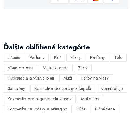
Ďalšie obľúbené kategórie
Líčenie
Parfumy
Pleť
Vlasy
Parfémy
Telo
Vône do bytu
Matka a dieťa
Zuby
Hydratácia a výživa pleti
Muži
Farby na vlasy
Šampóny
Kozmetika do sprchy a kúpeľa
Vonné oleje
Kozmetika pre regeneráciu vlasov
Make upy
Kozmetika na vrásky a antiaging
Rúže
Očné tiene