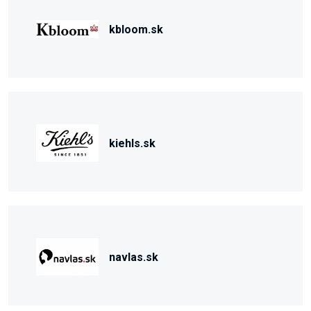
kbloom.sk
kiehls.sk
navlas.sk