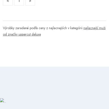
<
1
>
Výrobky zaradené podľa ceny z najlacnejších v kategórii
najlacnejší muži
od značky uppercut deluxe