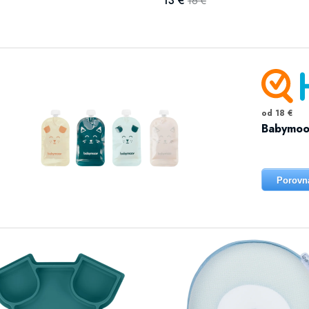
13 €
16 €
od 18 €
Babymoov
Porovn