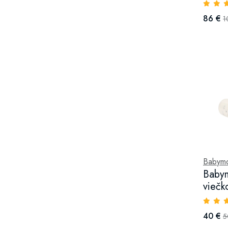
86 €
1
Babym
Babym
viečk
40 €
5