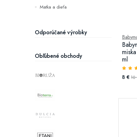
Matka a dieťa
Zuby
Hydratácia a výživa pleti
Odporúčané výrobky
Babym
Babym
miska
Obľúbené obchody
ml
8 €
10