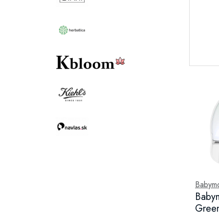
Babym
Babym
Green