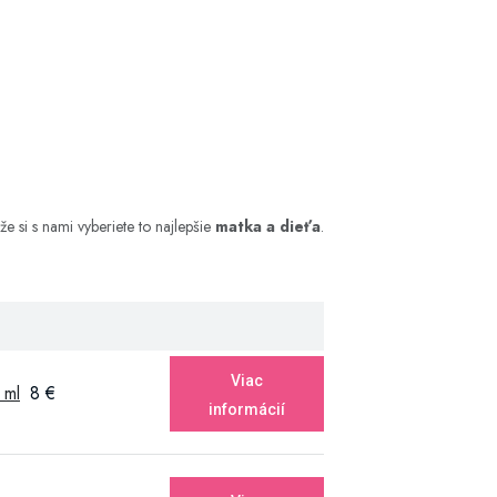
že si s nami vyberiete to najlepšie
matka a dieťa
.
Viac
 ml
8 €
informácií