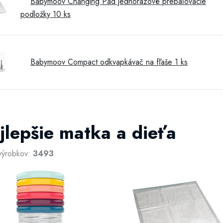
Babymoov Changing Pad jednorazové prebaľovacie
podložky 10 ks
Babymoov Compact odkvapkávač na fľaše 1 ks
jlepšie matka a dieťa
výrobkov:
3493