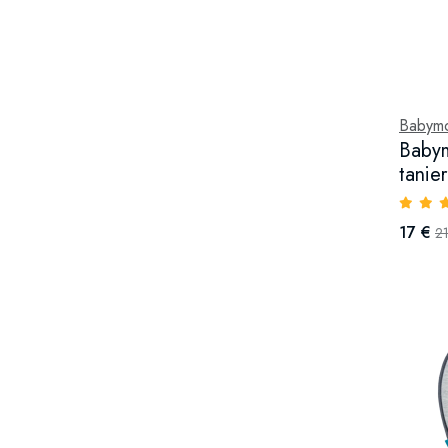
Babym
Baby
tanie
17 €
21