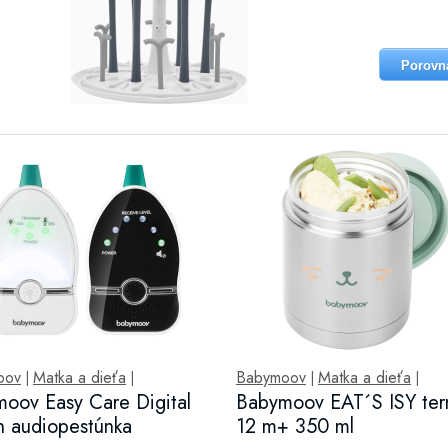
Porovn
oov
Matka a dieťa
Babymoov
Matka a dieťa
|
|
|
|
oov Easy Care Digital
Babymoov EAT´S ISY te
 audiopestúnka
12 m+ 350 ml