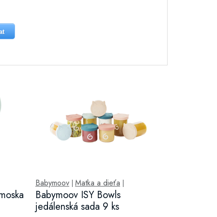
at
Babymoov
Matka a dieťa
|
|
rmoska
Babymoov ISY Bowls
jedálenská sada 9 ks