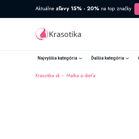
Aktuálne
zľavy 15% - 20%
na top značky
Najvyššia kategória
Ďalšia kategória
Krasotika.sk
Matka a dieťa