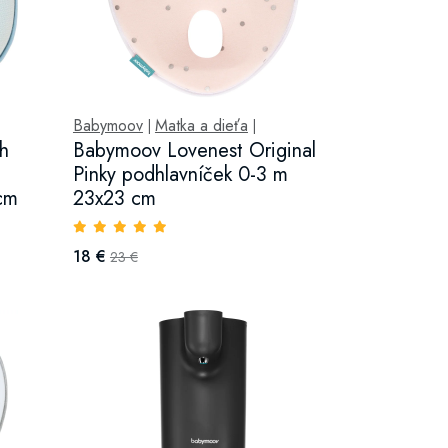
Babymoov
Matka a dieťa
|
|
h
Babymoov Lovenest Original
Pinky podhlavníček 0-3 m
cm
23x23 cm
18 €
23 €