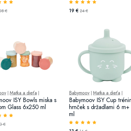
19 €
08 €
24 €
oov
Matka a dieťa
Babymoov
Matka a dieťa
|
|
|
|
oov ISY Bowls miska s
Babymoov ISY Cup tréni
om Glass 6x250 ml
hrnček s držadlami 6 m+
ml
0 €