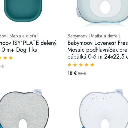
oov
Matka a dieťa
Babymoov
Matka a dieťa
|
|
|
|
moov ISY´PLATE delený
Babymoov Lovenest Fres
r 0 m+ Dog 1 ks
Mosaic podhlavníček pre
bábätká 0-6 m 24x22,5 
 €
18 €
23 €