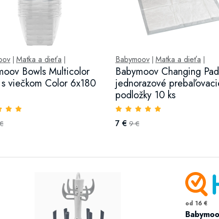
oov
Matka a dieťa
Babymoov
Matka a dieťa
|
|
|
|
oov Bowls Multicolor
Babymoov Changing Pad
 s viečkom Color 6x180
jednorazové prebaľovaci
podložky 10 ks
7 €
 €
9 €
od 16 €
Babymoov