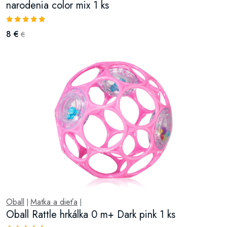
narodenia color mix 1 ks
8 €
€
Oball
Matka a dieťa
|
|
Oball Rattle hrkálka 0 m+ Dark pink 1 ks