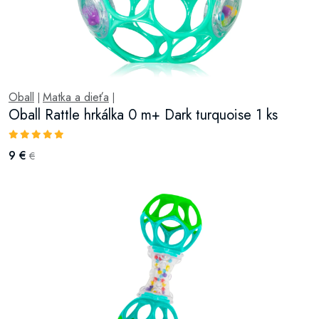
Oball
Matka a dieťa
|
|
Oball Rattle hrkálka 0 m+ Dark turquoise 1 ks
9 €
€