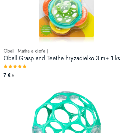
Oball
Matka a dieťa
|
|
Oball Grasp and Teethe hryzadielko 3 m+ 1 ks
7 €
€