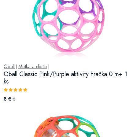
Oball
Matka a dieťa
|
|
Oball Classic Pink/Purple aktivity hračka 0 m+ 1
ks
8 €
€