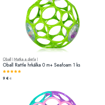
Oball
Matka a dieťa
|
|
Oball Rattle hrkálka 0 m+ Seafoam 1 ks
9 €
€