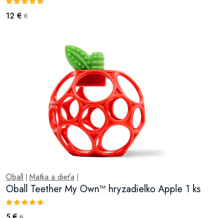
12 €
€
Oball
Matka a dieťa
|
|
Oball Teether My Own™ hryzadielko Apple 1 ks
5 €
€