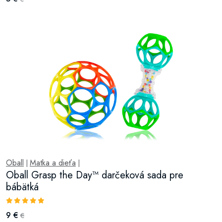
Oball
Matka a dieťa
|
|
Oball Grasp the Day™ darčeková sada pre
bábätká
9 €
€