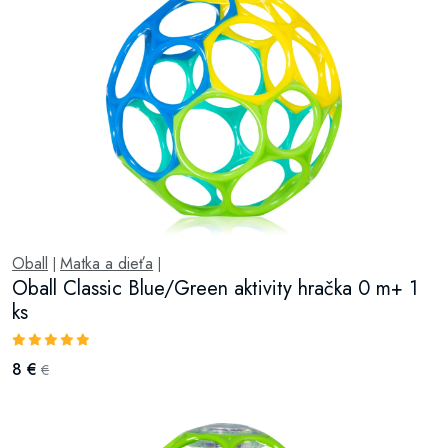
Oball
Matka a dieťa
|
|
Oball Classic Blue/Green aktivity hračka 0 m+ 1
ks
8 €
€