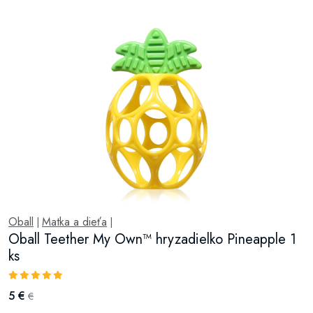
Oball
Matka a dieťa
|
|
Oball Teether My Own™ hryzadielko Pineapple 1
ks
5 €
€