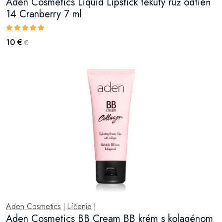
Aden Cosmetics Liquid Lipstick tekutý rúž odtieň
14 Cranberry 7 ml
10 €
€
Aden Cosmetics
Líčenie
|
|
Aden Cosmetics BB Cream BB krém s kolagénom