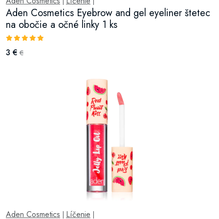
Aden Cosmetics
Líčenie
|
|
Aden Cosmetics Eyebrow and gel eyeliner štetec
na obočie a očné linky 1 ks
3 €
€
Aden Cosmetics
Líčenie
|
|