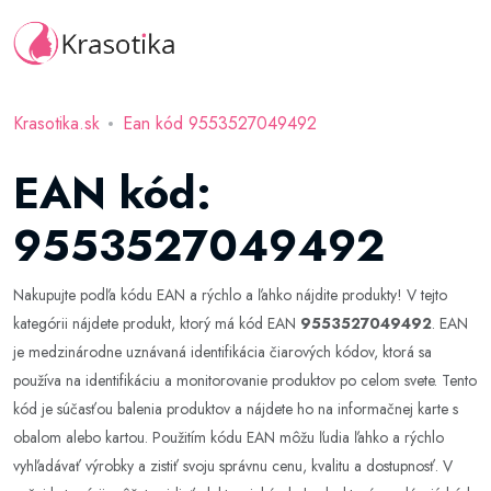
Krasotika.sk
Ean kód 9553527049492
EAN kód:
9553527049492
Nakupujte podľa kódu EAN a rýchlo a ľahko nájdite produkty! V tejto
kategórii nájdete produkt, ktorý má kód EAN
9553527049492
. EAN
je medzinárodne uznávaná identifikácia čiarových kódov, ktorá sa
používa na identifikáciu a monitorovanie produktov po celom svete. Tento
kód je súčasťou balenia produktov a nájdete ho na informačnej karte s
obalom alebo kartou. Použitím kódu EAN môžu ľudia ľahko a rýchlo
vyhľadávať výrobky a zistiť svoju správnu cenu, kvalitu a dostupnosť. V