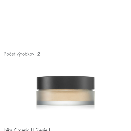
Počet výrobkov:
2
Inika Organic
Líčenie
|
|