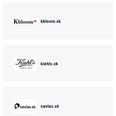
kbloom.sk
kiehls.sk
navlas.sk