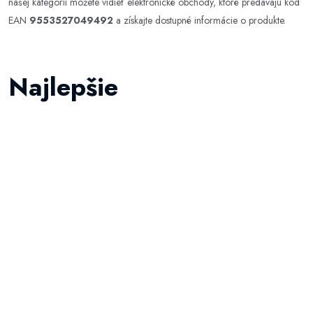
našej kategórii môžete vidieť elektronické obchody, ktoré predávajú kód
EAN
9553527049492
a získajte dostupné informácie o produkte.
Najlepšie