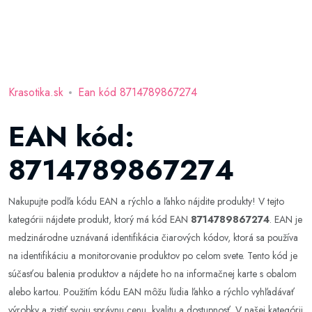
Krasotika.sk
Ean kód 8714789867274
EAN kód:
8714789867274
Nakupujte podľa kódu EAN a rýchlo a ľahko nájdite produkty! V tejto
kategórii nájdete produkt, ktorý má kód EAN
8714789867274
. EAN je
medzinárodne uznávaná identifikácia čiarových kódov, ktorá sa používa
na identifikáciu a monitorovanie produktov po celom svete. Tento kód je
súčasťou balenia produktov a nájdete ho na informačnej karte s obalom
alebo kartou. Použitím kódu EAN môžu ľudia ľahko a rýchlo vyhľadávať
výrobky a zistiť svoju správnu cenu, kvalitu a dostupnosť. V našej kategórii