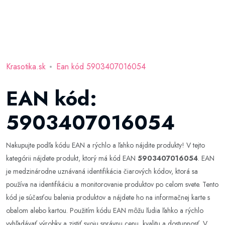
Krasotika.sk
Ean kód 5903407016054
EAN kód:
5903407016054
Nakupujte podľa kódu EAN a rýchlo a ľahko nájdite produkty! V tejto
kategórii nájdete produkt, ktorý má kód EAN
5903407016054
. EAN
je medzinárodne uznávaná identifikácia čiarových kódov, ktorá sa
používa na identifikáciu a monitorovanie produktov po celom svete. Tento
kód je súčasťou balenia produktov a nájdete ho na informačnej karte s
obalom alebo kartou. Použitím kódu EAN môžu ľudia ľahko a rýchlo
vyhľadávať výrobky a zistiť svoju správnu cenu, kvalitu a dostupnosť. V