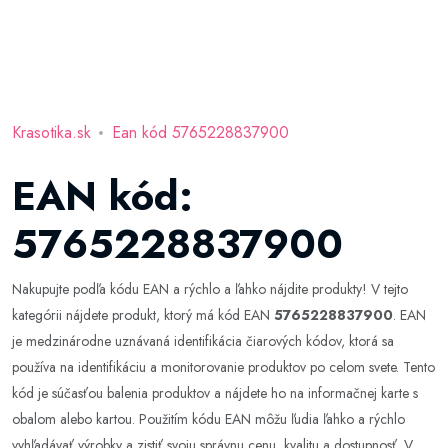
Krasotika.sk
Ean kód 5765228837900
EAN kód:
5765228837900
Nakupujte podľa kódu EAN a rýchlo a ľahko nájdite produkty! V tejto
kategórii nájdete produkt, ktorý má kód EAN
5765228837900
. EAN
je medzinárodne uznávaná identifikácia čiarových kódov, ktorá sa
používa na identifikáciu a monitorovanie produktov po celom svete. Tento
kód je súčasťou balenia produktov a nájdete ho na informačnej karte s
obalom alebo kartou. Použitím kódu EAN môžu ľudia ľahko a rýchlo
vyhľadávať výrobky a zistiť svoju správnu cenu, kvalitu a dostupnosť. V