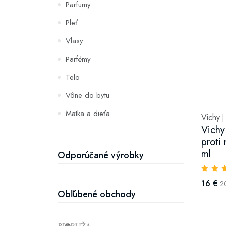
Parfumy
Pleť
Vlasy
Parfémy
Telo
Vône do bytu
Matka a dieťa
Vichy
|
Vichy
Zuby
proti
Hydratácia a výživa pleti
ml
Odporúčané výrobky
16 €
2
Obľúbené obchody