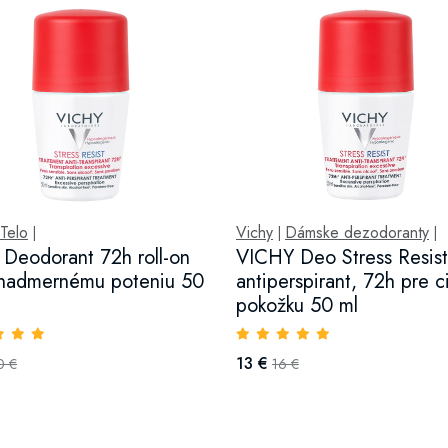
Telo
Vichy
Dámske dezodoranty
|
|
|
 Deodorant 72h roll-on
VICHY Deo Stress Resist
 nadmernému poteniu 50
antiperspirant, 72h pre ci
pokožku 50 ml
13 €
0 €
16 €