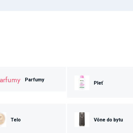
Parfumy
Pleť
Telo
Vône do bytu