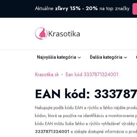
Aktuálne
zľavy 15% - 20%
na top značky
Najvyššia kategória
Ďalšia kategória
Krasotika.sk
Ean kód 3337871324001
EAN kód: 33378
Nakupujte podľa kódu EAN a rýchlo a ľahko nájdite produk
kódov, ktorá sa používa na identifikáciu a monitorovanie
kódu EAN môžu ľudia ľahko a rýchlo vyhľadávať výrobky a 
3337871324001
a získajte dostupné informácie o prod