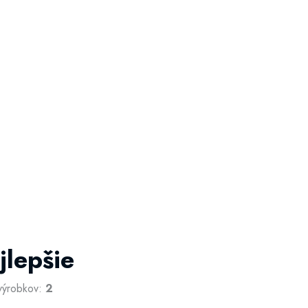
jlepšie
výrobkov:
2