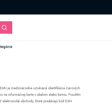
ategórie
 EAN je medzinárodne uznávaná identifikácia čiarových
ho na informačnej karte s obalom alebo kartou. Použitím
ieť elektronické obchody, ktoré predávajú kód EAN