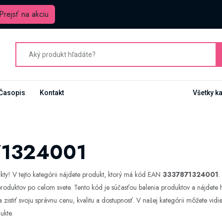
Prejsť na akciu
Časopis
Kontakt
Všetky k
71324001
ty! V tejto kategórii nájdete produkt, ktorý má kód EAN
3337871324001
.
 produktov po celom svete. Tento kód je súčasťou balenia produktov a nájdete 
zistiť svoju správnu cenu, kvalitu a dostupnosť. V našej kategórii môžete vid
ukte.