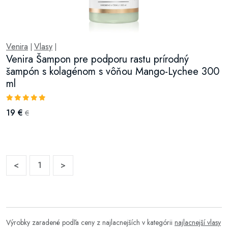
Venira
Vlasy
|
|
Venira Šampon pre podporu rastu prírodný
šampón s kolagénom s vôňou Mango-Lychee 300
ml
19 €
€
<
1
>
Výrobky zaradené podľa ceny z najlacnejších v kategórii
najlacnejší vlasy