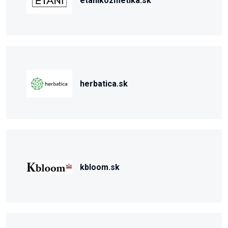
etanikozmetika.sk
herbatica.sk
kbloom.sk