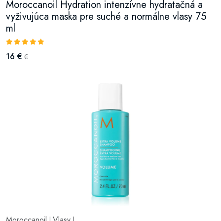
Moroccanoil Hydration intenzívne hydratačná a
vyživujúca maska pre suché a normálne vlasy 75
ml
16 €
€
Moroccanoil
Vlasy
|
|