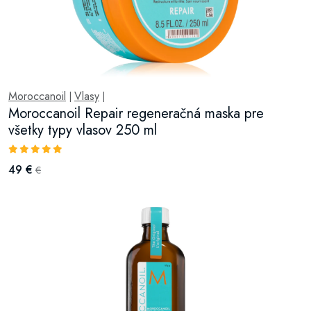
Moroccanoil
Vlasy
|
|
Moroccanoil Repair regeneračná maska pre
všetky typy vlasov 250 ml
49 €
€