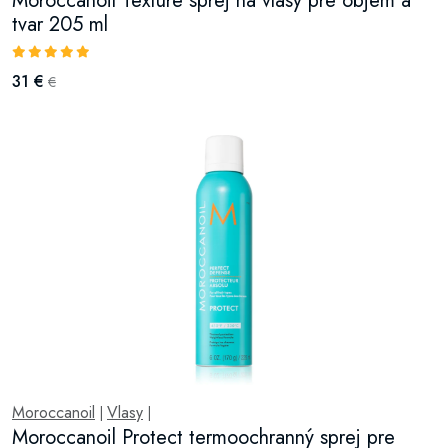
Moroccanoil Texture sprej na vlasy pre objem a
tvar 205 ml
31 €
€
Moroccanoil
Vlasy
|
|
Moroccanoil Protect termoochranný sprej pre