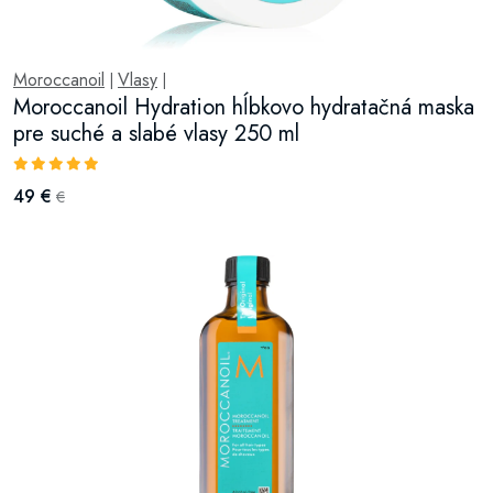
Moroccanoil
Vlasy
|
|
Moroccanoil Hydration hĺbkovo hydratačná maska
pre suché a slabé vlasy 250 ml
49 €
€