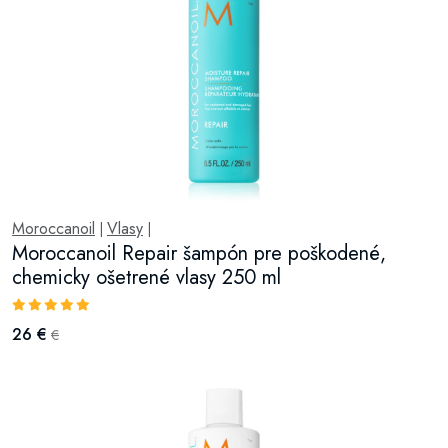
Moroccanoil
Vlasy
|
|
Moroccanoil Repair šampón pre poškodené,
chemicky ošetrené vlasy 250 ml
26 €
€