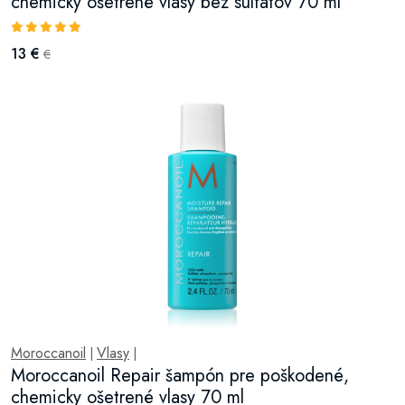
chemicky ošetrené vlasy bez sulfátov 70 ml
13 €
€
Moroccanoil
Vlasy
|
|
Moroccanoil Repair šampón pre poškodené,
chemicky ošetrené vlasy 70 ml