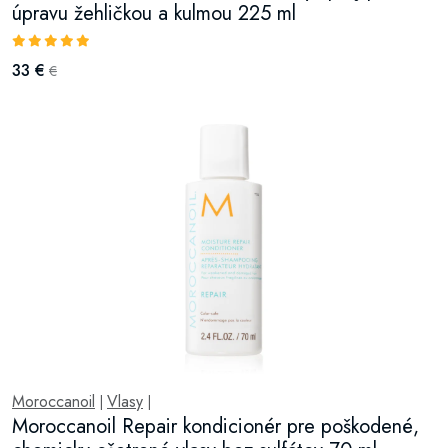
úpravu žehličkou a kulmou 225 ml
33 €
€
Moroccanoil
Vlasy
|
|
Moroccanoil Repair kondicionér pre poškodené,