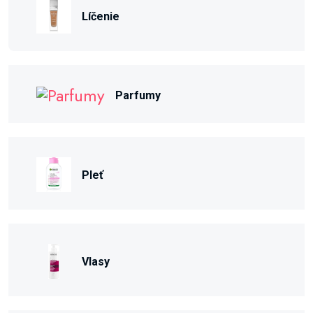
Líčenie
Parfumy
Pleť
Vlasy