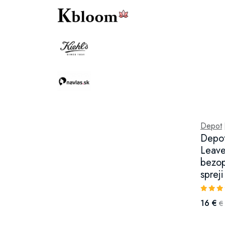
Depot
Depo
Leave
bezop
sprej
16 €
€