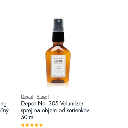
Depot
Vlasy
|
|
ing
Depot No. 305 Volumizer
ačný
sprej na objem od korienkov
50 ml