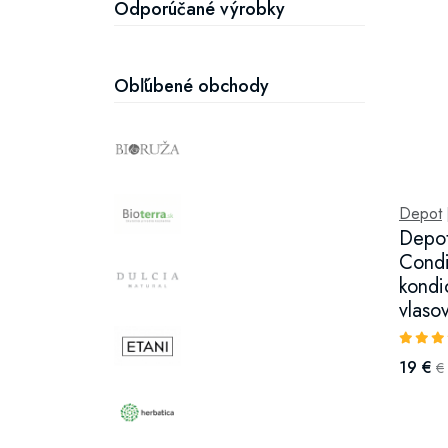
Odporúčané výrobky
Obľúbené obchody
Depot
Depot
Condi
kondi
vlaso
19 €
€