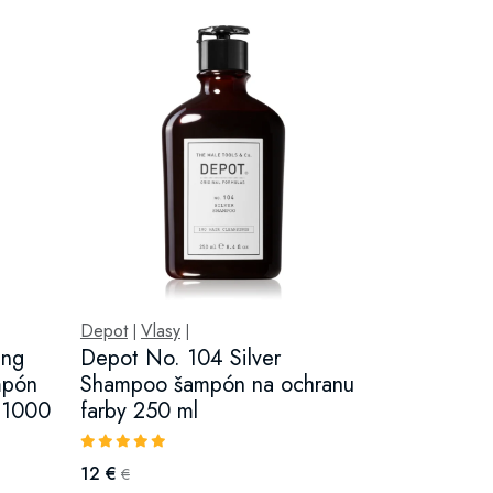
Depot
Vlasy
|
|
ing
Depot No. 104 Silver
mpón
Shampoo šampón na ochranu
v 1000
farby 250 ml
12 €
€