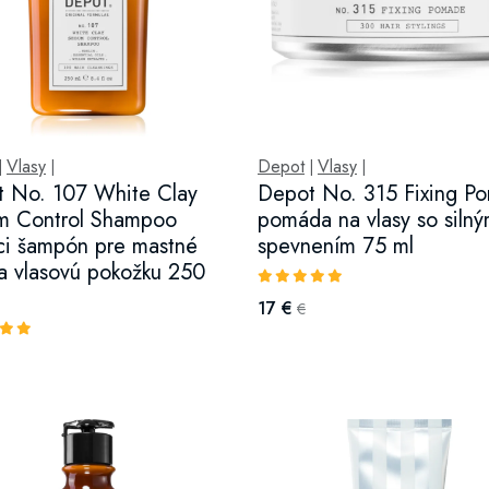
Vlasy
Depot
Vlasy
|
|
|
|
 No. 107 White Clay
Depot No. 315 Fixing P
m Control Shampoo
pomáda na vlasy so siln
aci šampón pre mastné
spevnením 75 ml
 a vlasovú pokožku 250
17 €
€