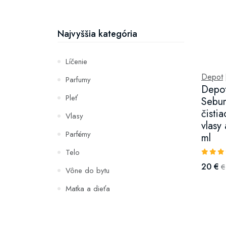
Najvyššia kategória
Líčenie
Depot
Parfumy
Depot
Pleť
Sebu
čisti
Vlasy
vlasy
Parfémy
ml
Telo
20 €
€
Vône do bytu
Matka a dieťa
Zuby
Hydratácia a výživa pleti