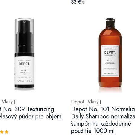
33 €
€
Vlasy
Depot
Vlasy
|
|
|
|
 No. 309 Texturizing
Depot No. 101 Normaliz
vlasový púder pre objem
Daily Shampoo normaliz
šampón na každodenné
použitie 1000 ml