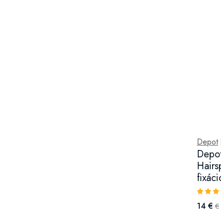
Depot
Depot
Hairsp
fixác
14 €
€