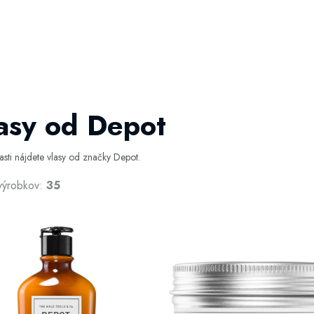
asy od Depot
časti nájdete vlasy od značky Depot.
výrobkov:
35