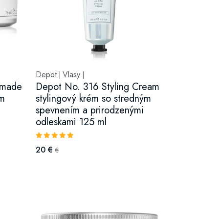
Depot
Vlasy
|
|
omade
Depot No. 316 Styling Cream
ým
stylingový krém so stredným
spevnením a prirodzenými
odleskami 125 ml
20 €
€