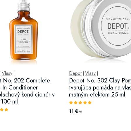
Vlasy
Depot
Vlasy
|
|
|
|
t No. 202 Complete
Depot No. 302 Clay Po
-In Conditioner
tvarujúca pomáda na vlas
lachový kondicionér v
matným efektom 25 ml
i 100 ml
11 €
€