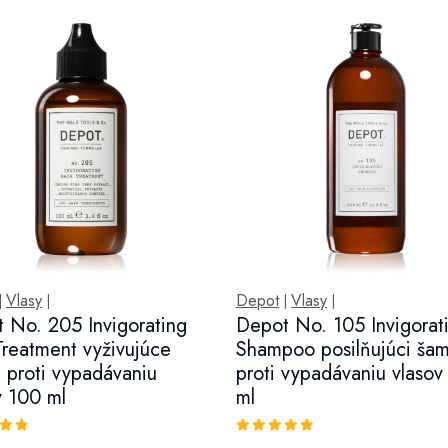
Vlasy
Depot
Vlasy
|
|
|
|
 No. 205 Invigorating
Depot No. 105 Invigorat
Treatment vyživujúce
Shampoo posilňujúci ša
 proti vypadávaniu
proti vypadávaniu vlaso
v 100 ml
ml