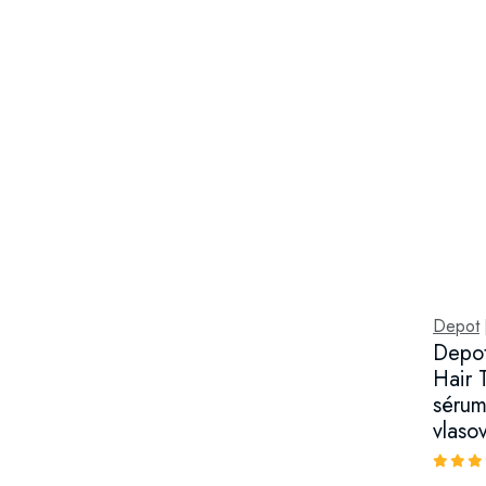
Depot
Depot
Hair 
sérum
vlaso