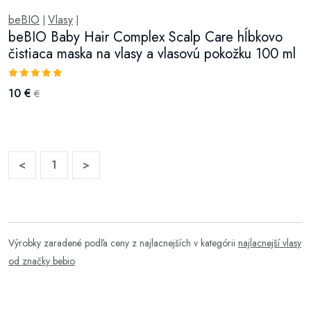
beBIO
Vlasy
|
|
beBIO Baby Hair Complex Scalp Care hĺbkovo
čistiaca maska na vlasy a vlasovú pokožku 100 ml
10 €
€
<
1
>
Výrobky zaradené podľa ceny z najlacnejších v kategórii
najlacnejší vlasy
od značky bebio