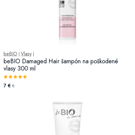
beBIO
Vlasy
|
|
beBIO Damaged Hair šampón na poškodené
vlasy 300 ml
7 €
€