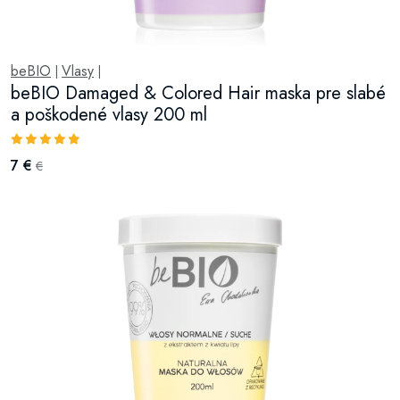
beBIO
Vlasy
|
|
beBIO Damaged & Colored Hair maska pre slabé
a poškodené vlasy 200 ml
7 €
€