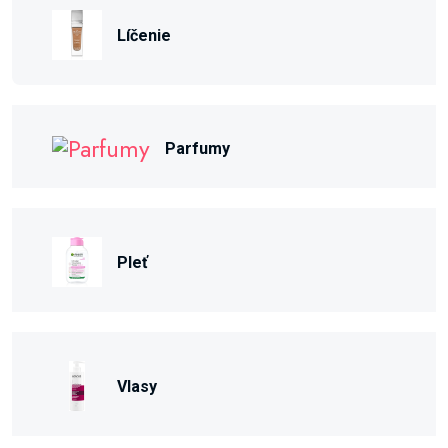
Líčenie
Parfumy
Pleť
Vlasy