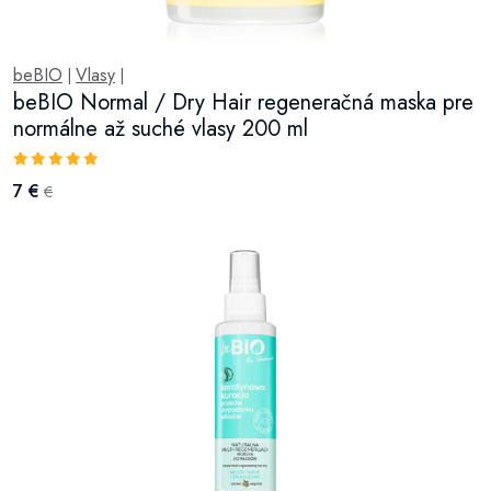
beBIO
Vlasy
|
|
beBIO Normal / Dry Hair regeneračná maska pre
normálne až suché vlasy 200 ml
7 €
€