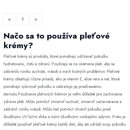
<
1
>
Načo sa to používa pleťové
krémy?
Pleťové krémy sú produkty, ktoré pomáhajú udržiavať pokožku
hydratovanú, čistú a zdravú. Používajú sa na ošetrenie pleti, aby sa
zabránilo vzniku suchosti, vrások a iných kožných problémov. Pleťové
krémy obsahujú rôzne prísady, ako je vitamín E, aloe vera a iné, ktoré
pomáhajú vyživovať pokožku a zabraňujú jej predčasnému
starnutiu.Používanie pleťových krémov je veľmi dôležité pre zachovanie
zdravia pleti. Môžu pomôcť zmierniť suchosť, zmierniť začervenanie a
zabrániť vzniku vrások. Môžu tiež pomôcť chrániť pokožku pred
škodlivými UV lúčmi slnka a inými škodlivými vonkajšími vplyvmi. Preto je
dôležité používať pleťové krémy každý deň, aby ste udržali svoju pokožku