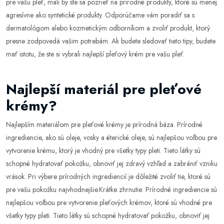
pre vašu pleť, mali by ste sa pozrieť na prírodné produkty, ktoré sú menej
agresívne ako syntetické produkty. Odporúčame vám poradiť sa s
dermatológom alebo kozmetickým odborníkom a zvoliť produkt, ktorý
presne zodpovedá vašim potrebám. Ak budete sledovať tieto tipy, budete
mať istotu, že ste si vybrali najlepší pleťový krém pre vašu pleť.
Najlepší materiál pre pleťové
krémy?
Najlepším materiálom pre pleťové krémy je prírodná báza. Prírodné
ingrediencie, ako sú oleje, vosky a éterické oleje, sú najlepšou voľbou pre
vytvorenie krému, ktorý je vhodný pre všetky typy pleti. Tieto látky sú
schopné hydratovať pokožku, obnoviť jej zdravý vzhľad a zabrániť vzniku
vrások. Pri výbere prírodných ingrediencií je dôležité zvoliť tie, ktoré sú
pre vašu pokožku najvhodnejšie.Krátke zhrnutie: Prírodné ingrediencie sú
najlepšou voľbou pre vytvorenie pleťových krémov, ktoré sú vhodné pre
všetky typy pleti. Tieto látky sú schopné hydratovať pokožku, obnoviť jej