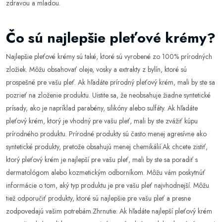
zdravou a mladou.
Čo sú najlepšie pleťové krémy?
Najlepšie pleťové krémy sú také, ktoré sú vyrobené zo 100% prírodných
zložiek. Môžu obsahovať oleje, vosky a extrakty z bylín, ktoré sú
prospešné pre vašu pleť. Ak hľadáte prírodný pleťový krém, mali by ste sa
pozrieť na zloženie produktu. Uistite sa, že neobsahuje žiadne syntetické
prísady, ako je napríklad parabény, silikóny alebo sulfáty. Ak hľadáte
pleťový krém, ktorý je vhodný pre vašu pleť, mali by ste zvážiť kúpu
prírodného produktu. Prírodné produkty sú často menej agresívne ako
syntetické produkty, pretože obsahujú menej chemikálií.Ak chcete zistiť,
ktorý pleťový krém je najlepší pre vašu pleť, mali by ste sa poradiť s
dermatológom alebo kozmetickým odborníkom. Môžu vám poskytnúť
informácie o tom, aký typ produktu je pre vašu pleť najvhodnejší. Môžu
tiež odporučiť produkty, ktoré sú najlepšie pre vašu pleť a presne
zodpovedajú vašim potrebám.Zhrnutie: Ak hľadáte najlepší pleťový krém