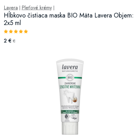
Lavera
Pleťové krémy
|
|
Hĺbkovo čistiaca maska BIO Mäta Lavera Objem:
2x5 ml
2 €
€