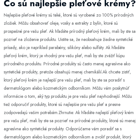
Čo sú najlepšie pleťové krémy?
Najlepšie pleťové krémy sú také, ktoré sú vyrobené zo 100% prírodných
zložiek. Môžu obsahovať oleje, vosky a extrakty z bylín, ktoré sú
prospešné pre vašu pleť. Ak hľadáte prírodný pleťový krém, mali by ste sa
pozrieť na zloženie produktu. Uistite sa, že neobsahuje žiadne syntetické
prísady, ako je napríklad parabény, silikóny alebo sulfáty. Ak hľadáte
pleťový krém, ktorý je vhodný pre vašu pleť, mali by ste zvážiť kúpu
prírodného produktu. Prírodné produkty sú často menej agresívne ako
syntetické produkty, pretože obsahujú menej chemikálií.Ak chcete zistiť,
ktorý pleťový krém je najlepší pre vašu pleť, mali by ste sa poradiť s
dermatológom alebo kozmetickým odborníkom. Môžu vám poskytnúť
informácie o tom, aký typ produktu je pre vašu pleť najvhodnejší. Môžu
tiež odporučiť produkty, ktoré sú najlepšie pre vašu pleť a presne
zodpovedajú vašim potrebám.Zhrnutie: Ak hľadáte najlepší pleťový krém
pre vašu pleť, mali by ste sa pozrieť na prírodné produkty, ktoré sú menej
agresívne ako syntetické produkty. Odporúčame vám poradiť sa s
dermatológom alebo kozmetickým odborníkom a zvoliť produkt, ktorý