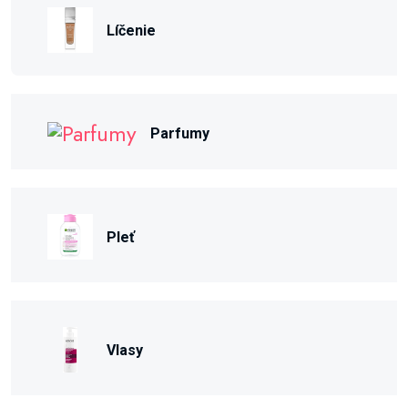
Líčenie
Parfumy
Pleť
Vlasy