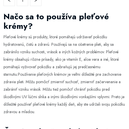
<
1
>
Načo sa to používa pleťové
krémy?
Pleťové krémy sú produkty, ktoré pomáhajú udržiavať pokožku
hydratovanú, čistú a zdravú. Používajú sa na ošetrenie pleti, aby sa
zabránilo vzniku suchosti, vrások a iných kožných problémov. Pleťové
krémy obsahujú rôzne prísady, ako je vitamín E, aloe vera a iné, ktoré
pomáhajú vyživovať pokožku a zabraňujú jej predčasnému
starnutiu.Používanie pleťových krémov je veľmi dôležité pre zachovanie
zdravia pleti. Môžu pomôcť zmierniť suchosť, zmierniť začervenanie a
zabrániť vzniku vrások. Môžu tiež pomôcť chrániť pokožku pred
škodlivými UV lúčmi slnka a inými škodlivými vonkajšími vplyvmi. Preto je
dôležité používať pleťové krémy každý deň, aby ste udržali svoju pokožku
zdravou a mladou.