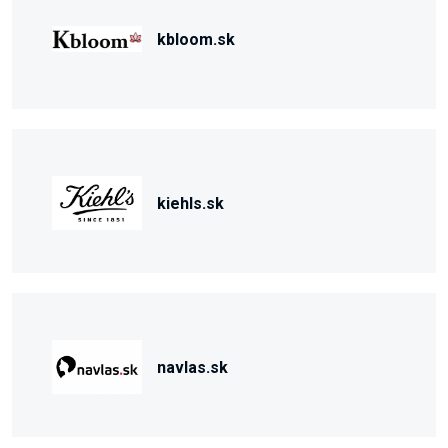
kbloom.sk
kiehls.sk
navlas.sk