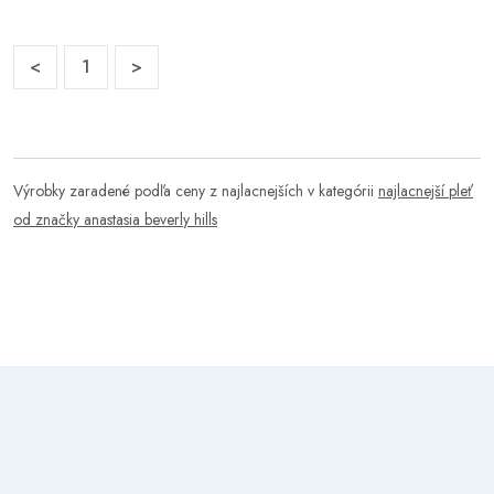
<
1
>
Výrobky zaradené podľa ceny z najlacnejších v kategórii
najlacnejší pleť
od značky anastasia beverly hills