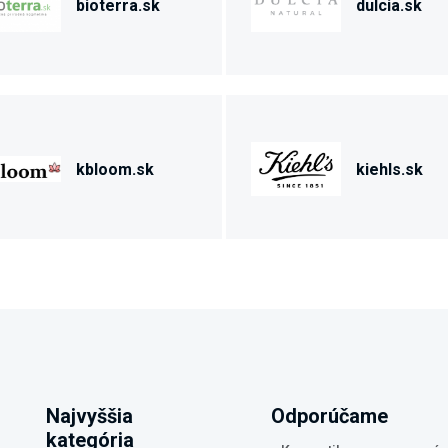
bioterra.sk
dulcia.sk
kbloom.sk
kiehls.sk
Najvyššia
Odporúčame
kategória