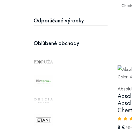
Zuby
Hydratácia a výživa pleti
Odporúčané výrobky
Obľúbené obchody
Absolu
Absol
Absol
Chest
8 €
10