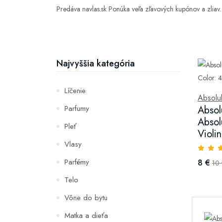
Predáva navlas.sk Ponúka veľa zľavových kupónov a zliav.
Najvyššia kategória
Líčenie
Absolu
Parfumy
Absol
Absol
Pleť
Violi
Vlasy
Parfémy
8 €
10
Telo
Vône do bytu
Matka a dieťa