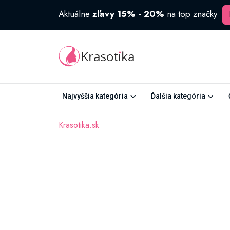
Aktuálne
zľavy 15% - 20%
na top značky
Najvyššia kategória
Ďalšia kategória
Krasotika.sk