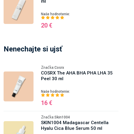
ml
Naše hodnotenie:
20 €
Nenechajte si ujsť
Značka:
Cosrx
COSRX The AHA BHA PHA LHA 35
Peel 30 ml
Naše hodnotenie:
16 €
Značka:
Skin1004
SKIN1004 Madagascar Centella
Hyalu Cica Blue Serum 50 ml