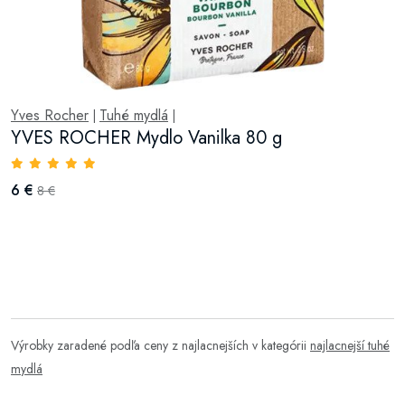
Yves Rocher
Tuhé mydlá
|
|
YVES ROCHER Mydlo Vanilka 80 g
6 €
8 €
Výrobky zaradené podľa ceny z najlacnejších v kategórii
najlacnejší tuhé
mydlá