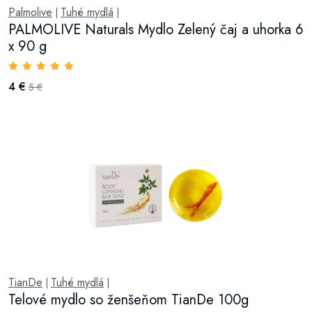
Palmolive
Tuhé mydlá
|
|
PALMOLIVE Naturals Mydlo Zelený čaj a uhorka 6
x 90 g
4 €
5 €
TianDe
Tuhé mydlá
|
|
Telové mydlo so ženšeňom TianDe 100g