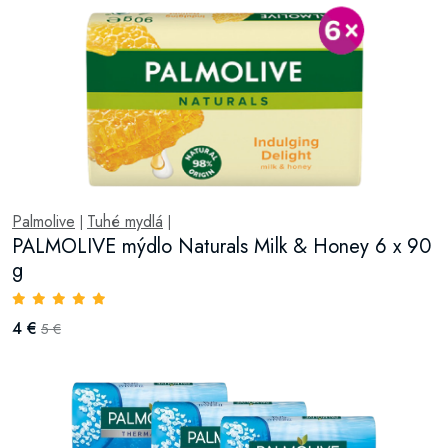
Palmolive
Tuhé mydlá
|
|
PALMOLIVE mýdlo Naturals Milk & Honey 6 x 90
g
4 €
5 €