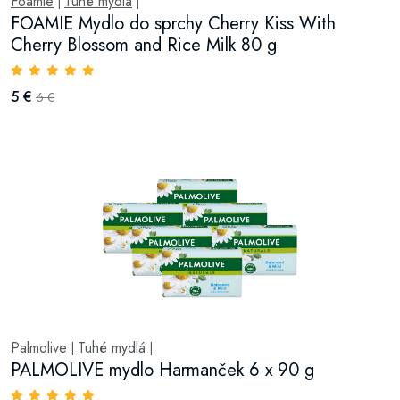
Foamie
Tuhé mydlá
|
|
FOAMIE Mydlo do sprchy Cherry Kiss With
Cherry Blossom and Rice Milk 80 g
5 €
6 €
Palmolive
Tuhé mydlá
|
|
PALMOLIVE mydlo Harmanček 6 x 90 g