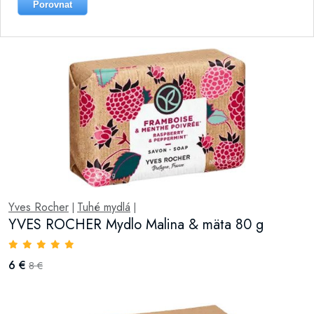
Porovnat
Yves Rocher
Tuhé mydlá
|
|
YVES ROCHER Mydlo Malina & mäta 80 g
6 €
8 €