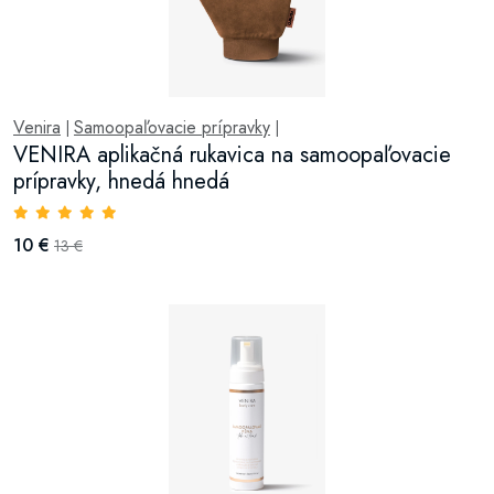
Venira
Samoopaľovacie prípravky
|
|
VENIRA aplikačná rukavica na samoopaľovacie
prípravky, hnedá hnedá
10 €
13 €