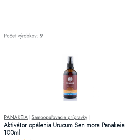
Počet výrobkov:
9
PANAKEIA
Samoopaľovacie prípravky
|
|
Aktivátor opálenia Urucum Sen mora Panakeia
100ml