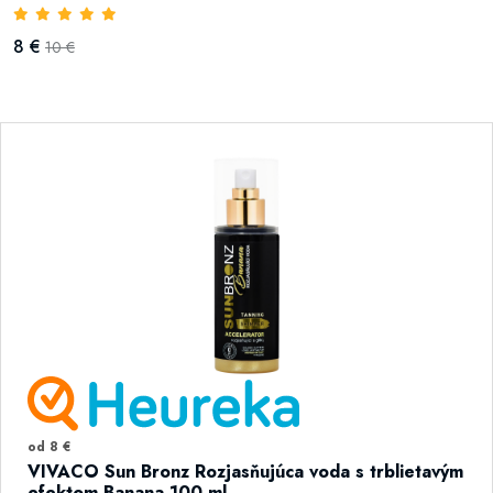
8 €
10 €
od 8 €
VIVACO Sun Bronz Rozjasňujúca voda s trblietavým
efektom Banana 100 ml