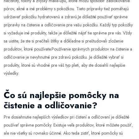
nečistoty, toxíny a zvyšky make-upu, ktoré môžu spôsobiť zablokovanie
pórov, akné a iné problémy s pokožkou. Tieto prípravky tiež pomáhajú
udržiavať pokožku hydratovanú a zdravú.Je dôležité používať správne
prípravky na čistenie a odličovanie pre vašu pokožku. Každý typ pokožky
si vyžaduje iné produkty, takže je dôležité nájsť tie správne pre vás. Vždy
sa uistite, že ste si prečítali štítky a dôkladne si preštudovali zloženie
produktov, ktoré používate.Používanie správnych produktov na čistenie a
odličovanie je nevyhnutné pre zdravú pokožku. Je dôležité vybrať si
produkty, ktoré sú vhodné pre váš typ pleti, aby ste dosiahli najlepšie
výsledky.
Čo sú najlepšie pomôcky na
čistenie a odličovanie?
Pre dosiahnutie najlepších výsledkov pri čistení a odličovaní je dôležité
používať správne pomôcky. Existuje veľa produktov, ktoré môžete použiť,
ale nie všetky sú rovnako účinné. Ako teda zistiť, ktoré pomôcky sú