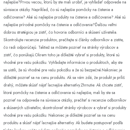
najlepšie?Prvou vecou, ktorú by ste mali urobiť, je vyhľadať odpovede na
súvisiace otázky. Napríklad, čo sú najlepšie pomôcky na čistenie a
odličovanie? Aké sú najlepšie produkty na čistenie a odličovanie? Aké sú
najlepšie prírodné pomôcky na čistenie a odličovanie?Ďalšou veľmi
dobrou stratégiou je zistiť, čo hovoria odborníci a skúsení užívatelia.
Skontrolujte recenzie produktov, prečítajte si články odborníkov a zistite,
čo radi odporúčajú. Taktiež sa môžete pozrieť na stránky výrobcov a
zistiť, čo ponúkajú.Okrem toho je dôležité vybrať si produkty, ktoré sú
vhodné pre vašu pokožku. Vyhľadajte informácie o produktoch, aby ste
sa uistili, že sú vhodné pre vašu pokožku a že sú bezpečné.Nakoniec je
dôležité pozrieť sa na cenu produktu. Ak sa vám zdá, že produkt je príliš
drahý, môžete skúsiť nájsť lacnejšie alternatívy.Zhrnutie: Ak chcete zistiť,
ktoré pomôcky na čistenie a odličovanie sú najlepšie, mali by ste sa
pozrieť na odpovede na súvisiace otázky, prečítať si recenzie odborníkov
a skúsených užívateľov, skontrolovať stránky výrobcov a vybrať si produkty
vhodné pre vašu pokožku. Nakoniec je dôležité pozrieť sa na cenu
produktu a skúsiť nájsť lacnejšie alternatívy. Ak budete postupovať podľa