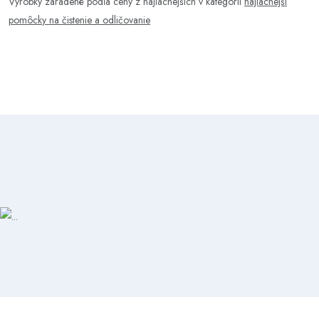
Výrobky zaradené podľa ceny z najlacnejších v kategórii
najlacnejší
pomôcky na čistenie a odličovanie