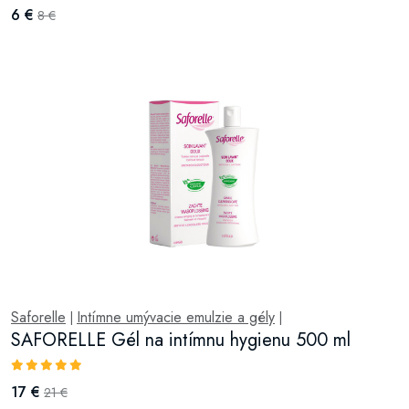
6 €
8 €
Saforelle
Intímne umývacie emulzie a gély
|
|
SAFORELLE Gél na intímnu hygienu 500 ml
17 €
21 €