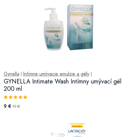
Gynella
Intímne umývacie emulzie a gély
|
|
GYNELLA Intimate Wash Intímny umývací gél
200 ml
9 €
11 €