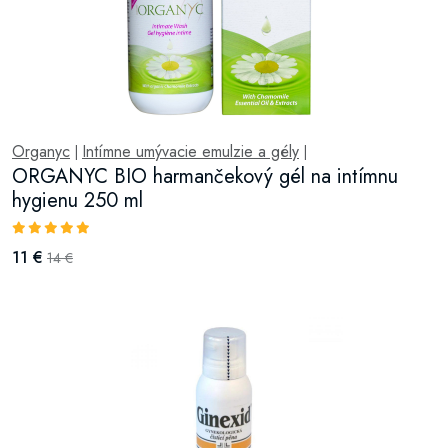
Organyc
Intímne umývacie emulzie a gély
|
|
ORGANYC BIO harmančekový gél na intímnu
hygienu 250 ml
11 €
14 €