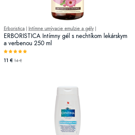
Erboristica
Intímne umývacie emulzie a gély
|
|
ERBORISTICA Intímny gél s nechtíkom lekárskym
a verbenou 250 ml
11 €
14 €