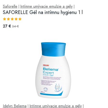
Saforelle
Intímne umývacie emulzie a gély
|
|
SAFORELLE Gél na intímnu hygienu 1 l
27 €
34 €
Idelyn Beliema
Intímne umývacie emulzie a gély
|
|