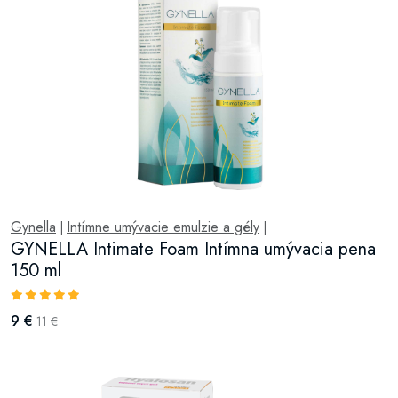
Gynella
Intímne umývacie emulzie a gély
|
|
GYNELLA Intimate Foam Intímna umývacia pena
150 ml
9 €
11 €