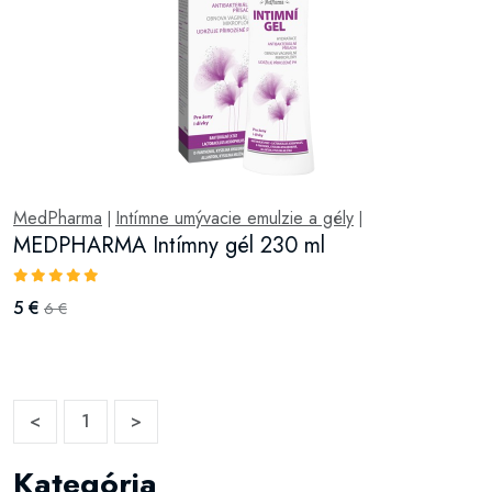
MedPharma
Intímne umývacie emulzie a gély
|
|
MEDPHARMA Intímny gél 230 ml
5 €
6 €
<
1
>
Kategória