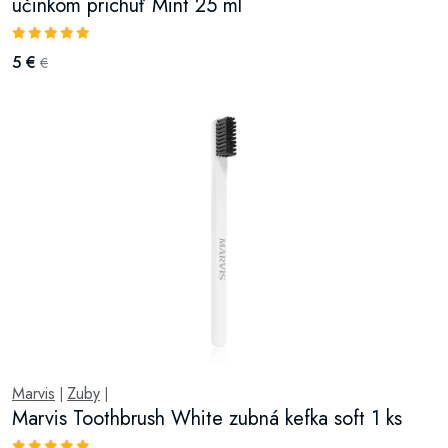
účinkom príchuť Mint 25 ml
5 €
€
Marvis
Zuby
|
|
Marvis Toothbrush White zubná kefka soft 1 ks