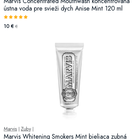
Marvis Concentrated Mouthwash koncentrovaná
ústna voda pre svieži dych Anise Mint 120 ml
10 €
€
Marvis
Zuby
|
|
Marvis Whitening Smokers Mint bieliaca zubná