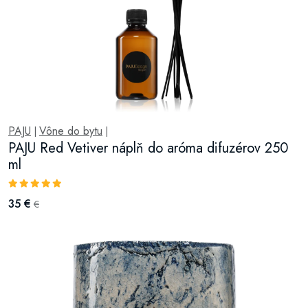
PAJU
Vône do bytu
|
|
PAJU Red Vetiver náplň do aróma difuzérov 250
ml
35 €
€