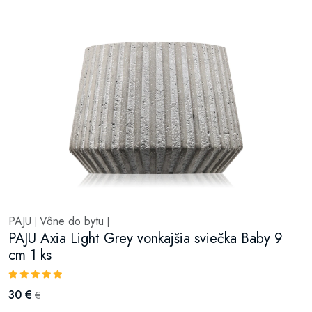
PAJU
Vône do bytu
|
|
PAJU Axia Light Grey vonkajšia sviečka Baby 9
cm 1 ks
30 €
€