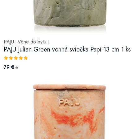
PAJU
Vône do bytu
|
|
PAJU Julian Green vonná sviečka Papi 13 cm 1 ks
79 €
€