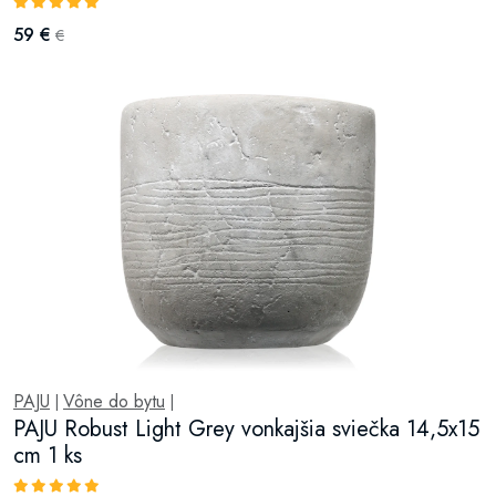
59 €
€
PAJU
Vône do bytu
|
|
PAJU Robust Light Grey vonkajšia sviečka 14,5x15
cm 1 ks