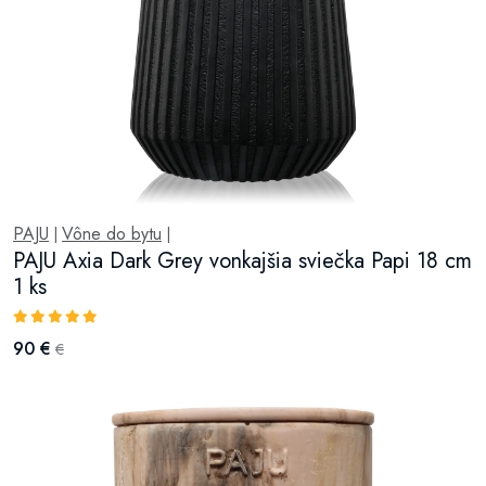
PAJU
Vône do bytu
|
|
PAJU Axia Dark Grey vonkajšia sviečka Papi 18 cm
1 ks
90 €
€