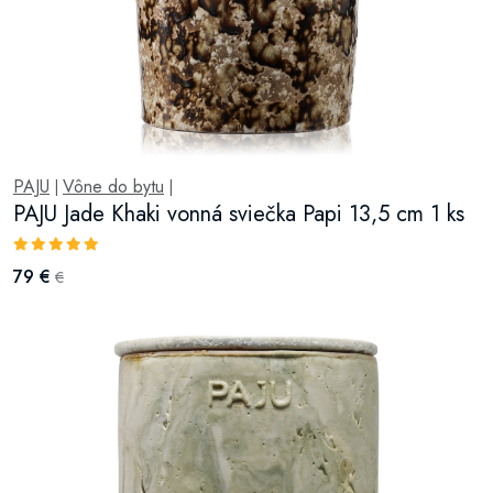
PAJU
Vône do bytu
|
|
PAJU Jade Khaki vonná sviečka Papi 13,5 cm 1 ks
79 €
€