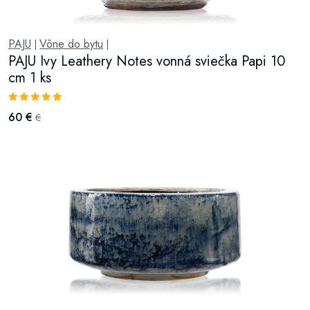
PAJU
Vône do bytu
|
|
PAJU Ivy Leathery Notes vonná sviečka Papi 10
cm 1 ks
60 €
€