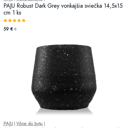
PAJU Robust Dark Grey vonkajšia sviečka 14,5x15
cm 1 ks
59 €
€
PAJU
Vône do bytu
|
|