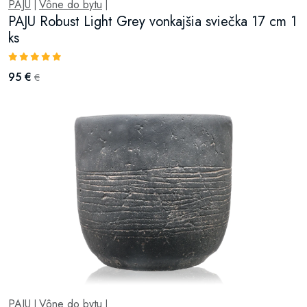
PAJU
Vône do bytu
|
|
PAJU Robust Light Grey vonkajšia sviečka 17 cm 1
ks
95 €
€
PAJU
Vône do bytu
|
|