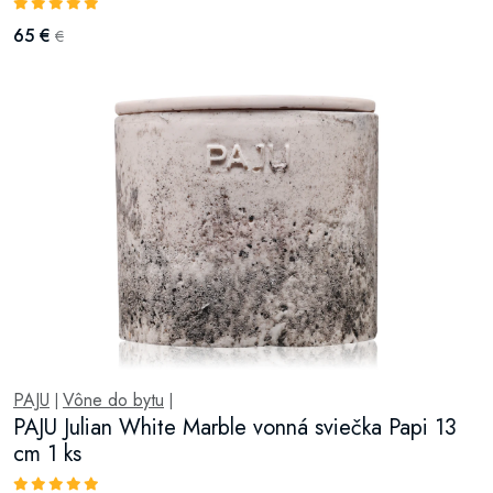
65 €
€
PAJU
Vône do bytu
|
|
PAJU Julian White Marble vonná sviečka Papi 13
cm 1 ks