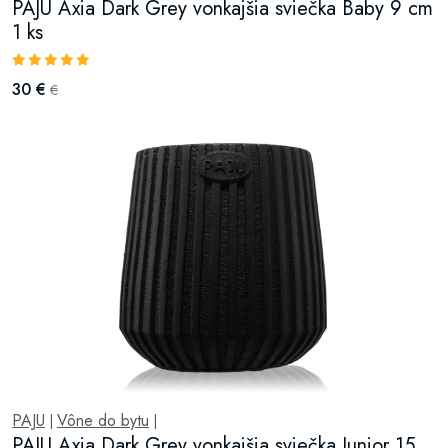
PAJU Axia Dark Grey vonkajšia sviečka Baby 9 cm
1 ks
30 €
€
PAJU
Vône do bytu
|
|
PAJU Axia Dark Grey vonkajšia sviečka Junior 15