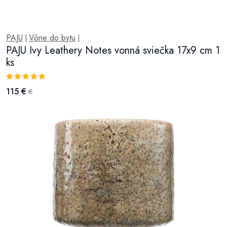
PAJU
Vône do bytu
|
|
PAJU Ivy Leathery Notes vonná sviečka 17x9 cm 1
ks
115 €
€