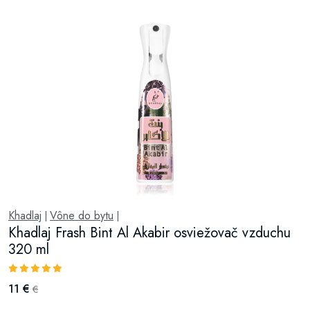
Khadlaj
Vône do bytu
|
|
Khadlaj Frash Bint Al Akabir osviežovač vzduchu
320 ml
11 €
€