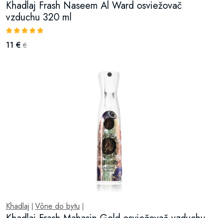
Khadlaj Frash Naseem Al Ward osviežovač
vzduchu 320 ml
11 €
€
Khadlaj
Vône do bytu
|
|