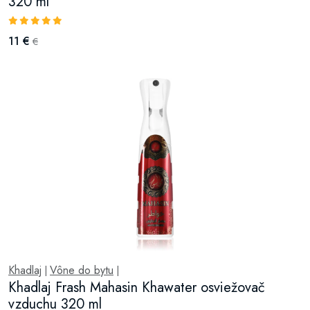
320 ml
11 €
€
Khadlaj
Vône do bytu
|
|
Khadlaj Frash Mahasin Khawater osviežovač
vzduchu 320 ml