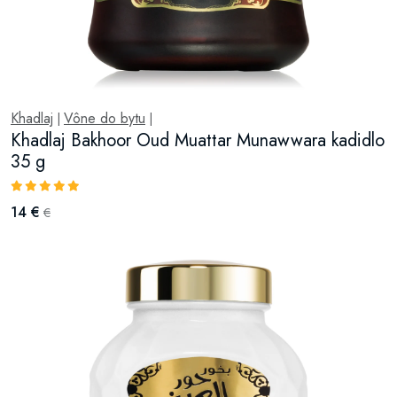
Khadlaj
Vône do bytu
|
|
Khadlaj Bakhoor Oud Muattar Munawwara kadidlo
35 g
14 €
€