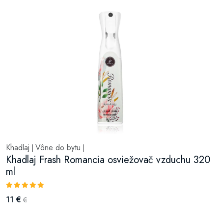
Khadlaj
Vône do bytu
|
|
Khadlaj Frash Romancia osviežovač vzduchu 320
ml
11 €
€