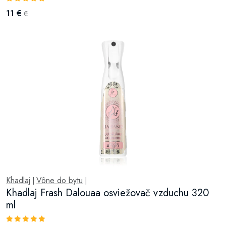
11 €
€
Khadlaj
Vône do bytu
|
|
Khadlaj Frash Dalouaa osviežovač vzduchu 320
ml