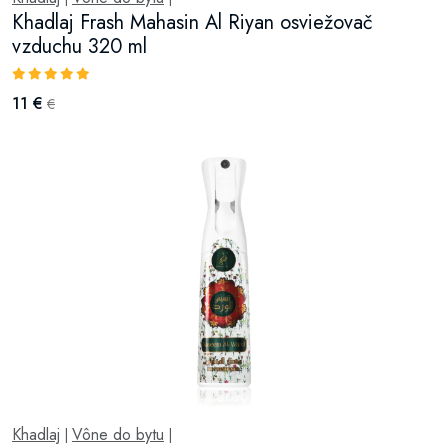
Khadlaj Frash Mahasin Al Riyan osviežovač
vzduchu 320 ml
11 €
€
Khadlaj
Vône do bytu
|
|