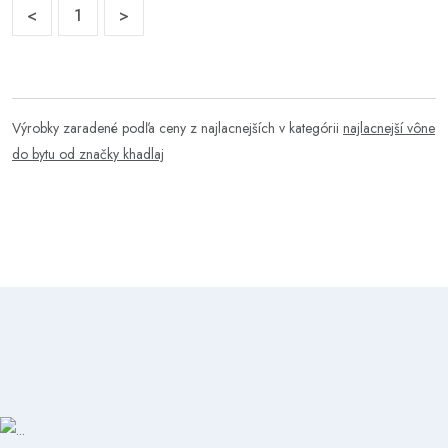
<
1
>
Výrobky zaradené podľa ceny z najlacnejších v kategórii
najlacnejší vône
do bytu od značky khadlaj