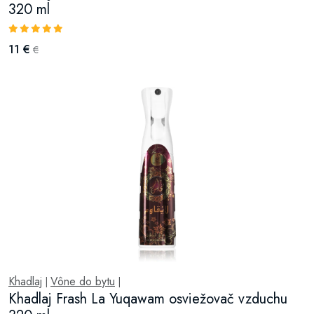
320 ml
11 €
€
Khadlaj
Vône do bytu
|
|
Khadlaj Frash La Yuqawam osviežovač vzduchu