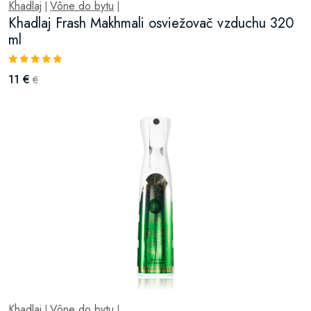
Khadlaj
Vône do bytu
|
|
Khadlaj Frash Makhmali osviežovač vzduchu 320
ml
11 €
€
Khadlaj
Vône do bytu
|
|