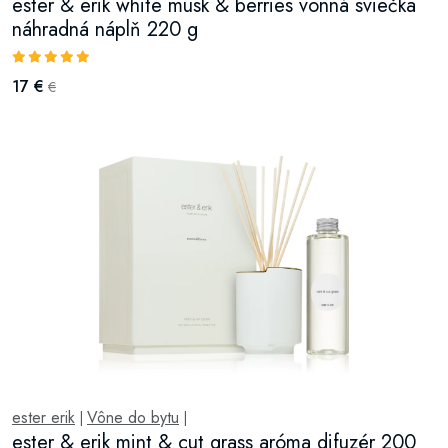
ester & erik white musk & berries vonná sviečka
náhradná náplň 220 g
17 €
€
ester erik
Vône do bytu
|
|
ester & erik mint & cut grass aróma difuzér 200