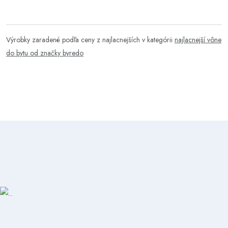
Výrobky zaradené podľa ceny z najlacnejších v kategórii
najlacnejší vône
do bytu od značky byredo