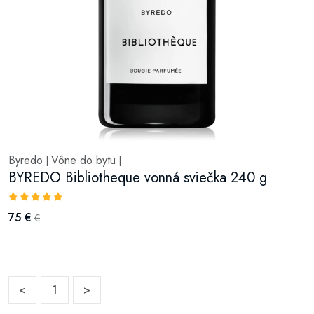
Byredo
Vône do bytu
|
|
BYREDO Bibliotheque vonná sviečka 240 g
75 €
€
<
1
>