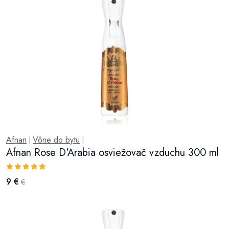
Afnan
Vône do bytu
|
|
Afnan Rose D'Arabia osviežovač vzduchu 300 ml
9 €
€