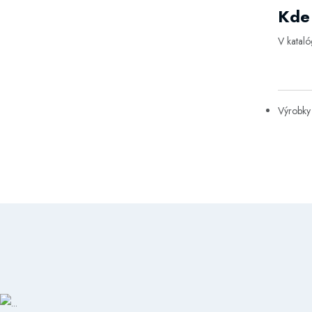
Kde 
V katal
Výrobky 