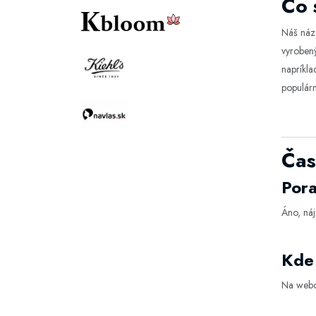
Čo 
Náš názo
vyrobený
napríkla
populárn
Čas
Pora
Áno, náj
Kde 
Na webo