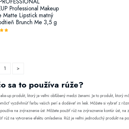
PROFESSIONAL
P Professional Makeup
 Matte Lipstick matný
 odtieň Brunch Me 3,5 g
1
>
o sa to používa rúže?
ake-up produkt, ktorý je veľmi obľúbený medzi ženami. Je to produkt, ktorý mô
ôcť vyzdvihnúť farbu vašich perí a dodávať im lesk. Môžete si vybrať z rôznyc
 používa na zvýraznenie úst. Môžete použiť rúž na zvýraznenie kontúr úst, na 
žiť rúž na vytvorenie efektu omladenia. Rúž je veľmi jednoduchý produkt na 