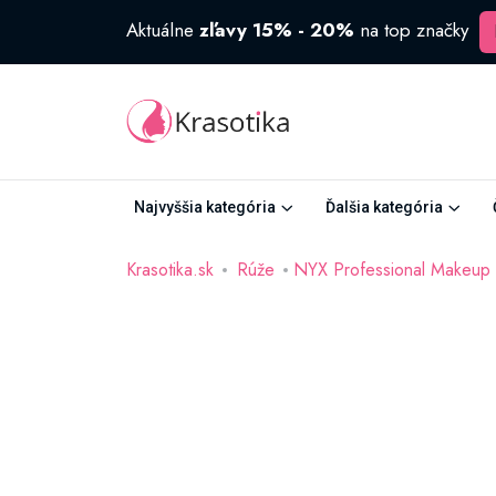
Aktuálne
zľavy 15% - 20%
na top značky
Najvyššia kategória
Ďalšia kategória
Krasotika.sk
Rúže
NYX Professional Makeup