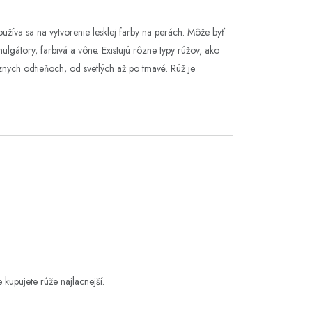
Používa sa na vytvorenie lesklej farby na perách. Môže byť
ulgátory, farbivá a vône. Existujú rôzne typy rúžov, ako
znych odtieňoch, od svetlých až po tmavé. Rúž je
kupujete rúže najlacnejší.