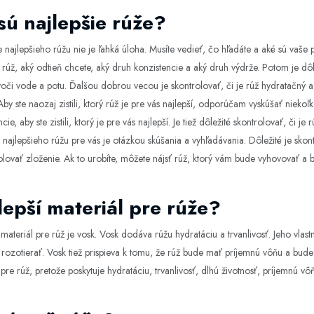
sú najlepšie rúže?
 najlepšieho rúžu nie je ľahká úloha. Musíte vedieť, čo hľadáte a aké sú vaše po
rúž, aký odtieň chcete, aký druh konzistencie a aký druh výdrže. Potom je dôle
oči vode a potu. Ďalšou dobrou vecou je skontrolovať, či je rúž hydratačný a 
Aby ste naozaj zistili, ktorý rúž je pre vás najlepší, odporúčam vyskúšať niek
cie, aby ste zistili, ktorý je pre vás najlepší. Je tiež dôležité skontrolovať, či
 najlepšieho rúžu pre vás je otázkou skúšania a vyhľadávania. Dôležité je sko
olovať zloženie. Ak to urobíte, môžete nájsť rúž, ktorý vám bude vyhovovať a 
lepší materiál pre rúže?
 materiál pre rúž je vosk. Vosk dodáva rúžu hydratáciu a trvanlivosť. Jeho vla
 rozotierať. Vosk tiež prispieva k tomu, že rúž bude mať príjemnú vôňu a bude s
 pre rúž, pretože poskytuje hydratáciu, trvanlivosť, dlhú životnosť, príjemnú vôň