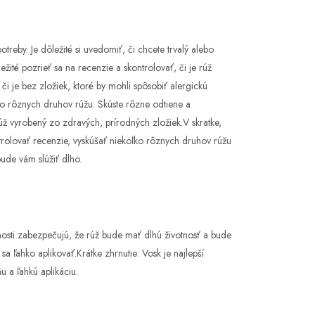
treby. Je dôležité si uvedomiť, či chcete trvalý alebo
žité pozrieť sa na recenzie a skontrolovať, či je rúž
či je bez zložiek, ktoré by mohli spôsobiť alergickú
oľko rôznych druhov rúžu. Skúste rôzne odtiene a
 je rúž vyrobený zo zdravých, prírodných zložiek.V skratke,
ntrolovať recenzie, vyskúšať niekoľko rôznych druhov rúžu
bude vám slúžiť dlho.
stnosti zabezpečujú, že rúž bude mať dlhú životnosť a bude
a ľahko aplikovať.Krátke zhrnutie: Vosk je najlepší
u a ľahkú aplikáciu.