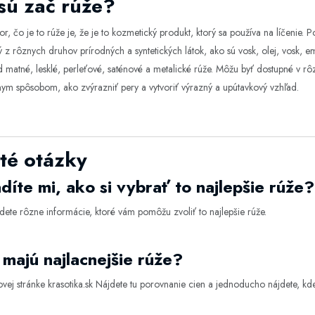
sú zač rúže?
r, čo je to rúže je, že je to kozmetický produkt, ktorý sa používa na líčenie. 
 z rôznych druhov prírodných a syntetických látok, ako sú vosk, olej, vosk, em
d matné, lesklé, perleťové, saténové a metalické rúže. Môžu byť dostupné v rô
ym spôsobom, ako zvýrazniť pery a vytvoriť výrazný a upútavkový vzhľad.
té otázky
díte mi, ako si vybrať to najlepšie rúže?
dete rôzne informácie, ktoré vám pomôžu zvoliť to najlepšie
rúže
.
majú najlacnejšie rúže?
vej stránke
krasotika.sk
Nájdete tu porovnanie cien a jednoducho nájdete, kde 