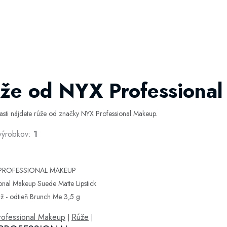
že od NYX Professiona
časti nájdete rúže od značky NYX Professional Makeup.
výrobkov:
1
ofessional Makeup
Rúže
|
|