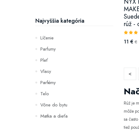
NYX 
MAKEU
Suede
Najvyššia kategória
rúž -
Líčenie
11 €
€
Parfumy
Pleť
Vlasy
<
Parfémy
Nač
Telo
Rúž je m
Vône do bytu
môže pom
Matka a dieťa
sa často
Zuby
tiež pou
Hydratácia a výživa pleti