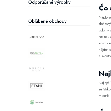
Odporúčané výrobky
Čo 
Nájdenie
Obľúbené obchody
dočasný 
odolný v
reakciu.
konzisten
nájdenie
a skontr
Naj
Najlepší
sa ľahko
materiál