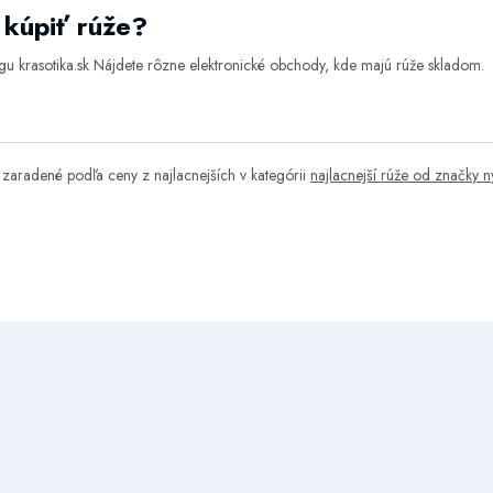
kúpiť rúže?
ógu
krasotika.sk
Nájdete rôzne elektronické obchody, kde majú rúže skladom.
zaradené podľa ceny z najlacnejších v kategórii
najlacnejší rúže od značky 