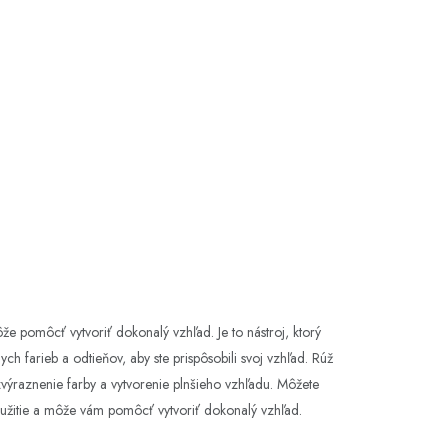
že pomôcť vytvoriť dokonalý vzhľad. Je to nástroj, ktorý
h farieb a odtieňov, aby ste prispôsobili svoj vzhľad. Rúž
zvýraznenie farby a vytvorenie plnšieho vzhľadu. Môžete
použitie a môže vám pomôcť vytvoriť dokonalý vzhľad.