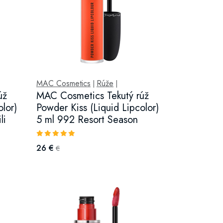
MAC Cosmetics
Rúže
|
|
úž
MAC Cosmetics Tekutý rúž
olor)
Powder Kiss (Liquid Lipcolor)
li
5 ml 992 Resort Season
26 €
€