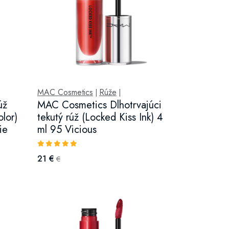
MAC Cosmetics
Rúže
|
|
úž
MAC Cosmetics Dlhotrvajúci
olor)
tekutý rúž (Locked Kiss Ink) 4
ie
ml 95 Vicious
21 €
€