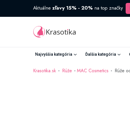
Aktuálne
zľavy 15% - 20%
na top značky
Najvyššia kategória
Ďalšia kategória
Krasotika.sk
Rúže
MAC Cosmetics
Rúže o