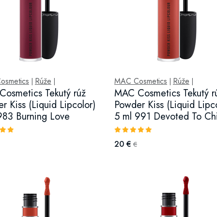
osmetics
Rúže
MAC Cosmetics
Rúže
|
|
|
|
osmetics Tekutý rúž
MAC Cosmetics Tekutý r
r Kiss (Liquid Lipcolor)
Powder Kiss (Liquid Lipc
983 Burning Love
5 ml 991 Devoted To Chi
20 €
€