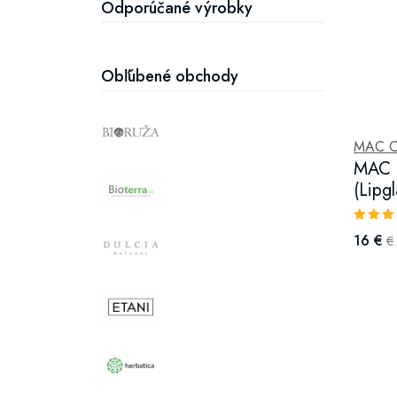
Odporúčané výrobky
Obľúbené obchody
MAC C
MAC C
(Lipgl
16 €
€