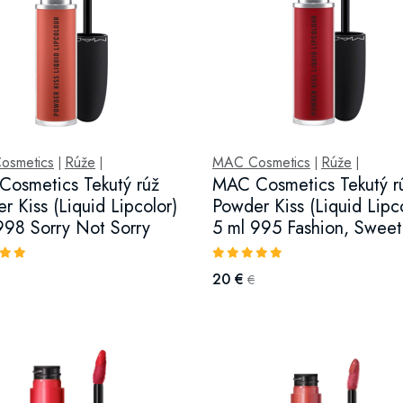
osmetics
Rúže
MAC Cosmetics
Rúže
|
|
|
|
osmetics Tekutý rúž
MAC Cosmetics Tekutý r
r Kiss (Liquid Lipcolor)
Powder Kiss (Liquid Lipc
998 Sorry Not Sorry
5 ml 995 Fashion, Sweet
20 €
€