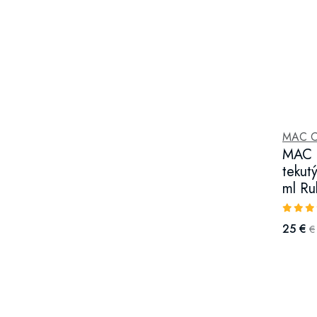
MAC C
MAC C
tekut
ml Ru
25 €
€