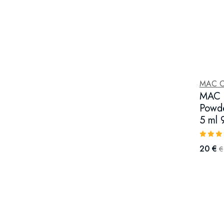
MAC C
MAC C
Powde
5 ml 
20 €
€