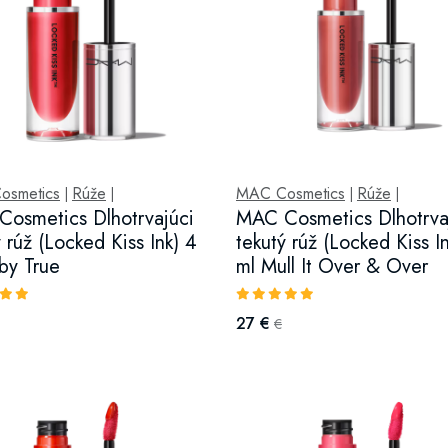
osmetics
Rúže
MAC Cosmetics
Rúže
|
|
|
|
osmetics Dlhotrvajúci
MAC Cosmetics Dlhotrva
ý rúž (Locked Kiss Ink) 4
tekutý rúž (Locked Kiss I
by True
ml Mull It Over & Over
27 €
€