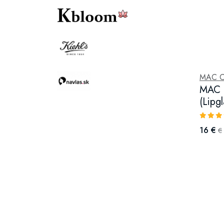
MAC C
MAC C
(Lipgl
16 €
€