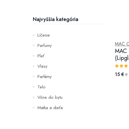
Najvyššia kategória
Líčenie
MAC C
Parfumy
MAC C
Pleť
(Lipg
Vlasy
15 €
€
Parfémy
Telo
Vône do bytu
Matka a dieťa
Zuby
Hydratácia a výživa pleti