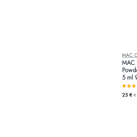
MAC C
MAC C
Powde
5 ml 
25 €
€