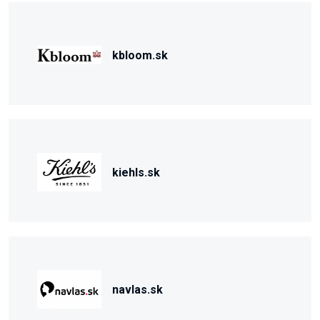
kbloom.sk
kiehls.sk
navlas.sk