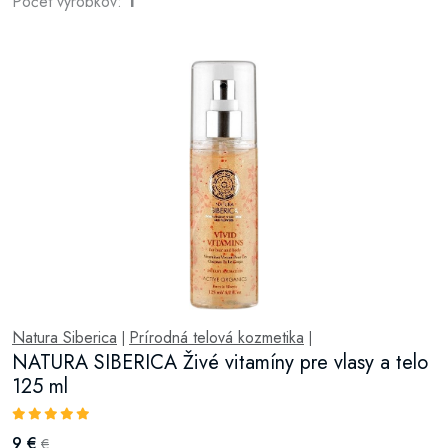
Počet výrobkov:
1
Natura Siberica
Prírodná telová kozmetika
|
|
NATURA SIBERICA Živé vitamíny pre vlasy a telo
125 ml
9 €
€