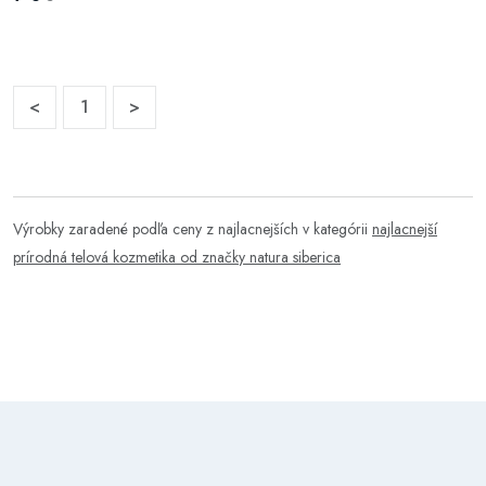
<
1
>
Výrobky zaradené podľa ceny z najlacnejších v kategórii
najlacnejší
prírodná telová kozmetika od značky natura siberica