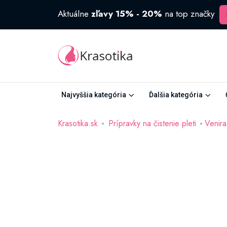
Aktuálne
zľavy 15% - 20%
na top značky
Najvyššia kategória
Ďalšia kategória
Krasotika.sk
Prípravky na čistenie pleti
Venira