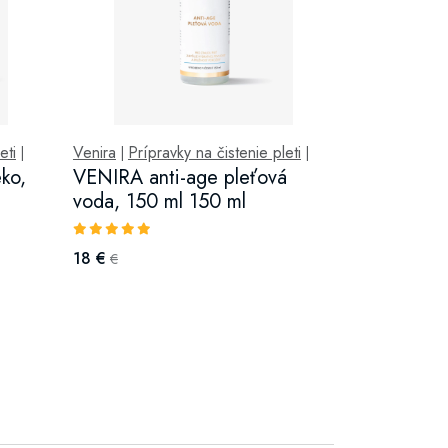
eti
Venira
Prípravky na čistenie pleti
|
|
|
ko,
VENIRA anti-age pleťová
voda, 150 ml 150 ml
18 €
€