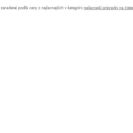
zaradené podľa ceny z najlacnejších v kategórii
najlacnejší prípravky na čist