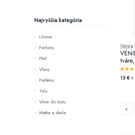
Najvyššia kategória
Líčenie
Venira
Parfumy
VENI
Pleť
tváre
Vlasy
15 €
€
Parfémy
Telo
Vône do bytu
<
Matka a dieťa
Zuby
Hydratácia a výživa pleti