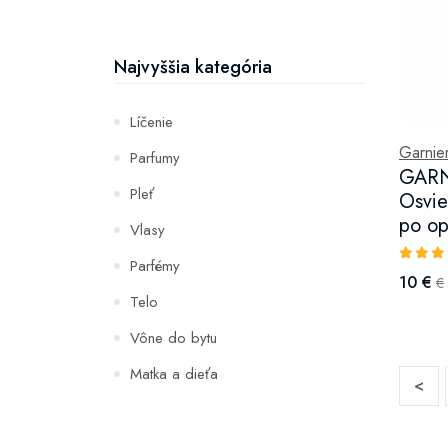
Najvyššia kategória
Líčenie
Garnie
Parfumy
GARN
Pleť
Osvie
po op
Vlasy
Parfémy
10 €
€
Telo
Vône do bytu
Matka a dieťa
<
Zuby
Hydratácia a výživa pleti