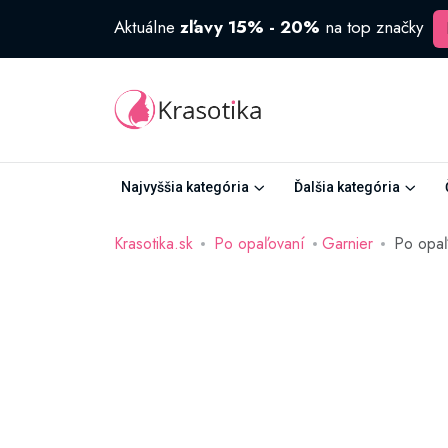
Aktuálne
zľavy 15% - 20%
na top značky
Najvyššia kategória
Ďalšia kategória
Krasotika.sk
Po opaľovaní
Garnier
Po opaľ